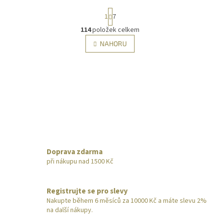
S
1
7
t
r
114
položek celkem
O
á
v
NAHORU
n
l
k
á
o
v
d
á
a
n
c
í
í
p
r
v
k
y
Doprava zdarma
v
při nákupu nad 1500 Kč
ý
p
i
Registrujte se pro slevy
s
Nakupte během 6 měsíců za 10000 Kč a máte slevu 2%
u
na další nákupy.