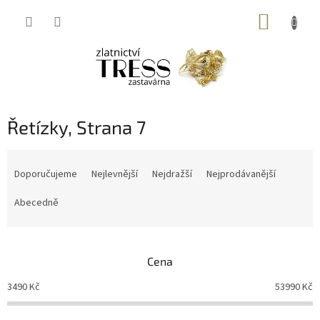
Přejít
NÁKUP
na
obsah
KOŠÍK
Řetízky
, Strana 7
Ř
a
Doporučujeme
Nejlevnější
Nejdražší
Nejprodávanější
z
e
Abecedně
n
í
p
Cena
r
o
3490
Kč
53990
Kč
d
u