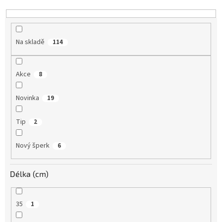
k
t
ů
Na skladě
114
Akce
8
Novinka
19
Tip
2
Nový šperk
6
Délka (cm)
35
1