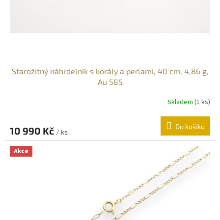
u
k
t
ů
Starožitný náhrdelník s korály a perlami, 40 cm, 4,86 g,
Au 585
Skladem
(
1 ks
)
Do košíku
10 990 Kč
/ ks
Akce