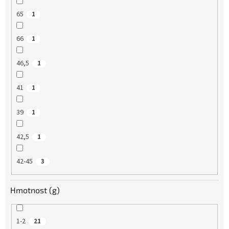
65
1
66
1
46,5
1
41
1
39
1
42,5
1
42-45
3
Hmotnost (g)
1-2
21