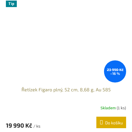
Tip
23 990 Kč
–16 %
Řetízek Figaro plný, 52 cm, 8,68 g, Au 585
Skladem
(
1 ks
)
Do košíku
19 990 Kč
/ ks