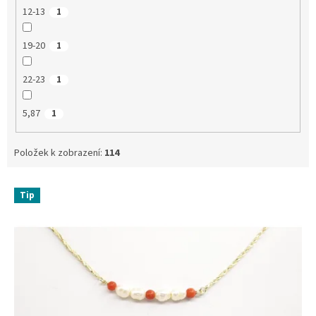
12-13
1
19-20
1
22-23
1
5,87
1
Položek k zobrazení:
114
V
Tip
ý
p
i
s
p
r
o
d