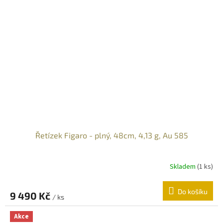
Řetízek Figaro - plný, 48cm, 4,13 g, Au 585
Skladem
(
1 ks
)
Do košíku
9 490 Kč
/ ks
Akce