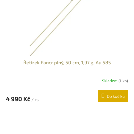
Řetízek Pancr plný, 50 cm, 1,97 g, Au 585
Skladem
(
1 ks
)
Do košíku
4 990 Kč
/ ks