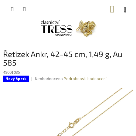
Přejít
NÁKUP
na
obsah
KOŠÍK
Řetízek Ankr, 42-45 cm, 1,49 g, Au
585
49001035
Průměrné
Neohodnoceno
Podrobnosti hodnocení
Nový šperk
hodnocení
produktu
je
0,0
z
5
hvězdiček.