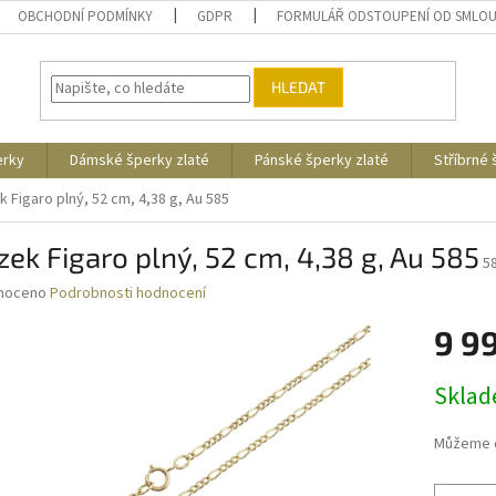
OBCHODNÍ PODMÍNKY
GDPR
FORMULÁŘ ODSTOUPENÍ OD SMLO
HLEDAT
erky
Dámské šperky zlaté
Pánské šperky zlaté
Stříbrné
k Figaro plný, 52 cm, 4,38 g, Au 585
zek Figaro plný, 52 cm, 4,38 g, Au 585
5
né
noceno
Podrobnosti hodnocení
ní
9 9
u
Měrná
Skla
cena:
ek.
Můžeme d