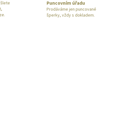
Puncovním úřadu
šlete
t,
Prodáváme jen puncované
ze.
šperky, vždy s dokladem.