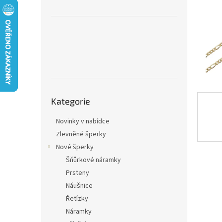
n
e
l
Přeskočit
Kategorie
kategorie
Novinky v nabídce
Zlevněné šperky
Nové šperky
Šňůrkové náramky
Prsteny
Náušnice
Řetízky
Náramky