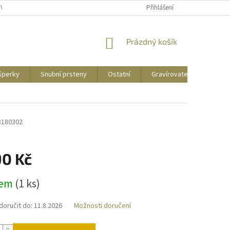
UVY
PUNCOVNÍ ZNAČKY
CENY DOPRAVY
Přihlášení
NÁKUPNÍ
Prázdný košík
KOŠÍK
 šperky
Snubní prsteny
Ostatní
Gravírovatelné
Zás
8180302
90 Kč
dem
(
1 ks
)
oručit do:
11.8.2026
Možnosti doručení