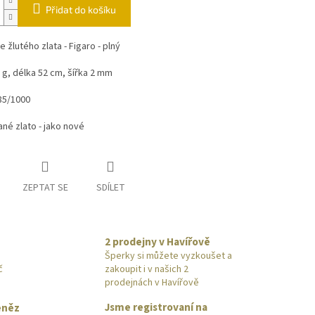
Přidat do košíku
e žlutého zlata - Figaro - plný
 g, délka 52 cm, šířka 2 mm
85/1000
né zlato - jako nové
ZEPTAT SE
SDÍLET
2 prodejny v Havířově
Šperky si můžete vyzkoušet a
č
zakoupit i v našich 2
prodejnách v Havířově
Jsme registrovaní na
eněz