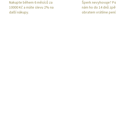
Nakupte během 6 měsíců za
Šperk nevyhovuje? Po
10000 Kč a máte slevu 2% na
nám ho do 14 dnů zpě
další nákupy.
obratem vrátíme pení