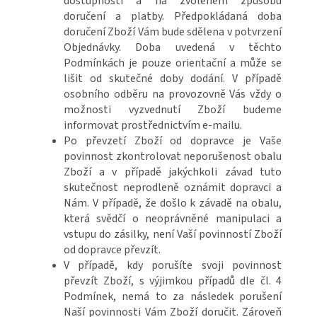
dostupnosti a na zvoleném způsobu
doručení a platby. Předpokládaná doba
doručení Zboží Vám bude sdělena v potvrzení
Objednávky. Doba uvedená v těchto
Podmínkách je pouze orientační a může se
lišit od skutečné doby dodání. V případě
osobního odběru na provozovně Vás vždy o
možnosti vyzvednutí Zboží budeme
informovat prostřednictvím e-mailu.
Po převzetí Zboží od dopravce je Vaše
povinnost zkontrolovat neporušenost obalu
Zboží a v případě jakýchkoli závad tuto
skutečnost neprodleně oznámit dopravci a
Nám. V případě, že došlo k závadě na obalu,
která svědčí o neoprávněné manipulaci a
vstupu do zásilky, není Vaší povinností Zboží
od dopravce převzít.
V případě, kdy porušíte svoji povinnost
převzít Zboží, s výjimkou případů dle čl. 4
Podmínek, nemá to za následek porušení
Naší povinnosti Vám Zboží doručit. Zároveň