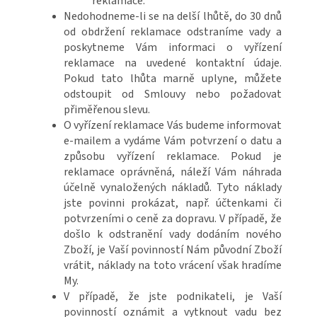
reklamace.
Nedohodneme-li se na delší lhůtě, do 30 dnů
od obdržení reklamace odstraníme vady a
poskytneme Vám informaci o vyřízení
reklamace na uvedené kontaktní údaje.
Pokud tato lhůta marně uplyne, můžete
odstoupit od Smlouvy nebo požadovat
přiměřenou slevu.
O vyřízení reklamace Vás budeme informovat
e-mailem a vydáme Vám potvrzení o datu a
způsobu vyřízení reklamace. Pokud je
reklamace oprávněná, náleží Vám náhrada
účelně vynaložených nákladů. Tyto náklady
jste povinni prokázat, např. účtenkami či
potvrzeními o ceně za dopravu. V případě, že
došlo k odstranění vady dodáním nového
Zboží, je Vaší povinností Nám původní Zboží
vrátit, náklady na toto vrácení však hradíme
My.
V případě, že jste podnikateli, je Vaší
povinností oznámit a vytknout vadu bez