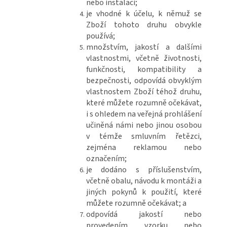
nebo instalaci;
je vhodné k účelu, k němuž se
Zboží tohoto druhu obvykle
používá;
množstvím, jakostí a dalšími
vlastnostmi, včetně životnosti,
funkčnosti, kompatibility a
bezpečnosti, odpovídá obvyklým
vlastnostem Zboží téhož druhu,
které můžete rozumně očekávat,
i s ohledem na veřejná prohlášení
učiněná námi nebo jinou osobou
v témže smluvním řetězci,
zejména reklamou nebo
označením;
je dodáno s příslušenstvím,
včetně obalu, návodu k montáži a
jiných pokynů k použití, které
můžete rozumně očekávat; a
odpovídá jakostí nebo
provedením vzorku nebo