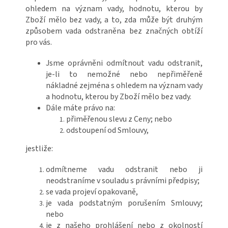
ohledem na význam vady, hodnotu, kterou by
Zboží mělo bez vady, a to, zda může být druhým
způsobem vada odstraněna bez značných obtíží
pro vás.
Jsme oprávněni odmítnout vadu odstranit,
je-li to nemožné nebo nepřiměřeně
nákladné zejména s ohledem na význam vady
a hodnotu, kterou by Zboží mělo bez vady.
Dále máte právo na:
přiměřenou slevu z Ceny; nebo
odstoupení od Smlouvy,
jestliže:
odmítneme vadu odstranit nebo ji
neodstraníme v souladu s právními předpisy;
se vada projeví opakovaně,
je vada podstatným porušením Smlouvy;
nebo
je z našeho prohlášení nebo z okolností