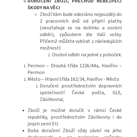
DORUČENÍ ZBOŽÍ, PŘECHOD NEBEZPEČÍ
ŠKODY NA VĚCI
Zboží Vám bude odesláno nejpozději do
2 pracovních dnů od přijetí platby
(nevztahuje se na dobírku a osobní
odběr), způsobem dle Vaší volby.
Přičemž můžete vybírat z následujících
možností:
Osobní odběr na jedné z poboček:
Permon – Dlouhá třída 1226/44a, Havířov –
Permon
Město – Hlavní třída 162/34, Havířov - Město
Doručení prostřednictvím dopravních
společností Česká pošta, GLS,
Zásilkovna;
Zboží je možné doručit v rámci České
republiky, prostřednictvím Zásilkovny i do
jiných zemí EU.
Doba doručení Zboží vždy závisí na jeho