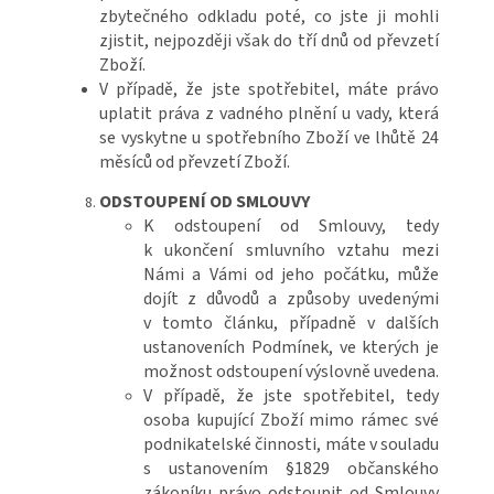
zbytečného odkladu poté, co jste ji mohli
zjistit, nejpozději však do tří dnů od převzetí
Zboží.
V případě, že jste spotřebitel, máte právo
uplatit práva z vadného plnění u vady, která
se vyskytne u spotřebního Zboží ve lhůtě 24
měsíců od převzetí Zboží.
ODSTOUPENÍ OD SMLOUVY
K odstoupení od Smlouvy, tedy
k ukončení smluvního vztahu mezi
Námi a Vámi od jeho počátku, může
dojít z důvodů a způsoby uvedenými
v tomto článku, případně v dalších
ustanoveních Podmínek, ve kterých je
možnost odstoupení výslovně uvedena.
V případě, že jste spotřebitel, tedy
osoba kupující Zboží mimo rámec své
podnikatelské činnosti, máte v souladu
s ustanovením §1829 občanského
zákoníku právo odstoupit od Smlouvy