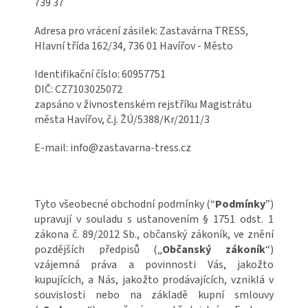
739 37
Adresa pro vrácení zásilek: Zastavárna TRESS,
Hlavní třída 162/34, 736 01 Havířov - Město
Identifikační číslo: 60957751
DIČ: CZ7103025072
zapsáno v živnostenském rejstříku Magistrátu
města Havířov, č.j. ŽÚ/5388/Kr/2011/3
E-mail: info@zastavarna-tress.cz
Tyto všeobecné obchodní podmínky (“
Podmínky
”)
upravují v souladu s ustanovením § 1751 odst. 1
zákona č. 89/2012 Sb., občanský zákoník, ve znění
pozdějších předpisů („
Občanský zákoník
“)
vzájemná práva a povinnosti Vás, jakožto
kupujících, a Nás, jakožto prodávajících, vzniklá v
souvislosti nebo na základě kupní smlouvy