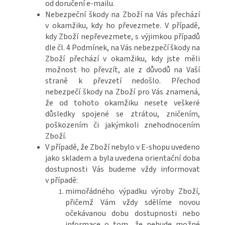
od doručení e-mailu.
Nebezpeční škody na Zboží na Vás přechází
v okamžiku, kdy ho převezmete. V případě,
kdy Zboží nepřevezmete, s výjimkou případů
dle čl. 4 Podmínek, na Vás nebezpečí škody na
Zboží přechází v okamžiku, kdy jste měli
možnost ho převzít, ale z důvodů na Vaší
straně k převzetí nedošlo. Přechod
nebezpečí škody na Zboží pro Vás znamená,
že od tohoto okamžiku nesete veškeré
důsledky spojené se ztrátou, zničením,
poškozením či jakýmkoli znehodnocením
Zboží.
V případě, že Zboží nebylo v E-shopu uvedeno
jako skladem a byla uvedena orientační doba
dostupnosti Vás budeme vždy informovat
v případě:
mimořádného výpadku výroby Zboží,
přičemž Vám vždy sdělíme novou
očekávanou dobu dostupnosti nebo
informace o tom, že nebude možné