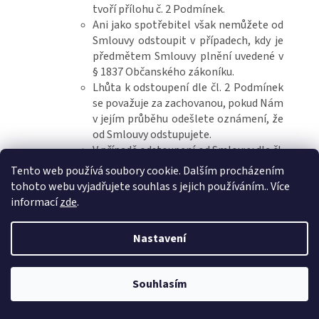
tvoří přílohu č. 2 Podmínek.
Ani jako spotřebitel však nemůžete od
Smlouvy odstoupit v případech, kdy je
předmětem Smlouvy plnění uvedené v
§ 1837 Občanského zákoníku.
Lhůta k odstoupení dle čl. 2 Podmínek
se považuje za zachovanou, pokud Nám
v jejím průběhu odešlete oznámení, že
od Smlouvy odstupujete.
V případě odstoupení od Smlouvy dle čl.
2 Podmínek jste povinní Nám Zboží
Tento web používá soubory cookie. Dalším procházením
zaslat do 14 dnů od odstoupení a
tohoto webu vyjadřujete souhlas s jejich používáním.. Více
nesete náklady spojené s navrácením
informací
zde
.
zboží k Nám. Vy máte naopak nárok na
to, abychom Vám vrátili Cenu za
Nastavení
dopravu, avšak pouze ve výši
odpovídající nejlevnějšímu nabízenému
způsobu dodání Zboží, který jsme pro
Souhlasím
dodání Zboží nabízeli. V případě
Objednávky nad 1.500 Kč, placené předem, doručíme ZDARMA.
odstoupení z důvodu, že My porušíme