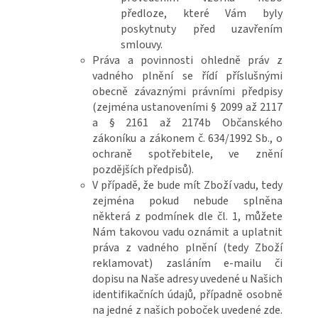
předloze, které Vám byly
poskytnuty před uzavřením
smlouvy.
Práva a povinnosti ohledně práv z
vadného plnění se řídí příslušnými
obecně závaznými právními předpisy
(zejména ustanoveními § 2099 až 2117
a § 2161 až 2174b Občanského
zákoníku a zákonem č. 634/1992 Sb., o
ochraně spotřebitele, ve znění
pozdějších předpisů).
V případě, že bude mít Zboží vadu, tedy
zejména pokud nebude splněna
některá z podmínek dle čl. 1, můžete
Nám takovou vadu oznámit a uplatnit
práva z vadného plnění (tedy Zboží
reklamovat) zasláním e-mailu či
dopisu na Naše adresy uvedené u Našich
identifikačních údajů, případně osobně
na jedné z našich poboček uvedené zde.