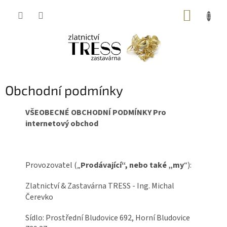
Přejít
NÁKUP
na
obsah
KOŠÍK
Obchodní podmínky
VŠEOBECNÉ OBCHODNÍ PODMÍNKY Pro
internetový obchod
Provozovatel („
Prodávající“, nebo také „my
“):
Zlatnictví & Zastavárna TRESS - Ing. Michal
Čerevko
Sídlo: Prostřední Bludovice 692, Horní Bludovice