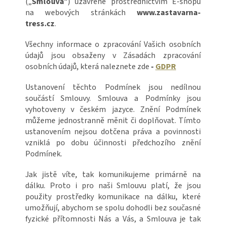
(„
Smlouva
“) uzavřené prostřednictvím E-shopu
na webových stránkách
www.zastavarna-
tress.cz
.
Všechny informace o zpracování Vašich osobních
údajů jsou obsaženy v Zásadách zpracování
osobních údajů, která naleznete zde
-
GDPR
Ustanovení těchto Podmínek jsou nedílnou
součástí Smlouvy. Smlouva a Podmínky jsou
vyhotoveny v českém jazyce. Znění Podmínek
můžeme jednostranně měnit či doplňovat. Tímto
ustanovením nejsou dotčena práva a povinnosti
vzniklá po dobu účinnosti předchozího znění
Podmínek.
Jak jistě víte, tak komunikujeme primárně na
dálku. Proto i pro naši Smlouvu platí, že jsou
použity prostředky komunikace na dálku, které
umožňují, abychom se spolu dohodli bez současné
fyzické přítomnosti Nás a Vás, a Smlouva je tak