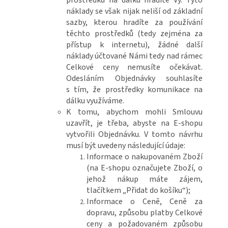
prostředků na dálku hradíte Vy. Tyto
náklady se však nijak neliší od základní
sazby, kterou hradíte za používání
těchto prostředků (tedy zejména za
přístup k internetu), žádné další
náklady účtované Námi tedy nad rámec
Celkové ceny nemusíte očekávat.
Odesláním Objednávky souhlasíte
s tím, že prostředky komunikace na
dálku využíváme.
K tomu, abychom mohli Smlouvu
uzavřít, je třeba, abyste na E-shopu
vytvořili Objednávku. V tomto návrhu
musí být uvedeny následující údaje:
Informace o nakupovaném Zboží
(na E-shopu označujete Zboží, o
jehož nákup máte zájem,
tlačítkem „Přidat do košíku“);
Informace o Ceně, Ceně za
dopravu, způsobu platby Celkové
ceny a požadovaném způsobu