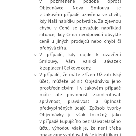
v pozměněné podobě oproti
Objednávce. Nová Smlouva je
v takovém případě uzavřena ve chvíli,
kdy Naši nabídku potvrdíte. Za zjevnou
chybu v Ceně se považuje například
situace, kdy Cena neodpovídá obvyklé
ceně u jiných prodejců nebo chybí či
přebývá cifra.
V případě, kdy dojde k uzavření
Smlouvy, Vám vzniká závazek
k zaplacení Celkové ceny.
V případě, že máte zřízen Uživatelský
účet, můžete učinit Objednávku jeho
prostřednictvím. I v takovém případě
máte ale povinnost zkontrolovat
správnost, pravdivost a úplnost
předvyplněných údajů. Způsob tvorby
Objednávky je však totožný, jako
v případě kupujícího bez Uživatelského
účtu, výhodou však je, že není třeba
opakovaně vyplňovat Vaše identifikační