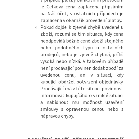
V případě platby bankovním převodem
je Celková cena zaplacena připsáním
na Náš účet, v ostatních případech je
zaplacena v okamžik provedení platby.
Pokud dojde k zjevné chybě uvedené u
zboží, rozumí se tím situace, kdy cena
neodpovídá běžné ceně zboží stejného
nebo podobného typu u ostatních
prodejců, nebo je zjevně chybná, příliš
vysoká nebo nízká. V takovém případě
není prodávající povinen dodat zboží za
uvedenou cenu, ani v situaci, kdy
kupující obdržel potvrzení objednávky.
Prodávající má v této situaci povinnost
informovat kupujícího o vzniklé situaci
a nabídnout mu možnost uzavření
smlouvy s opravenou cenou nebo s
nápravou chyby.