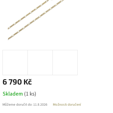
6 790 Kč
Měrná
Skladem
(
1 ks
)
cena:
Můžeme doručit do:
11.8.2026
Možnosti doručení