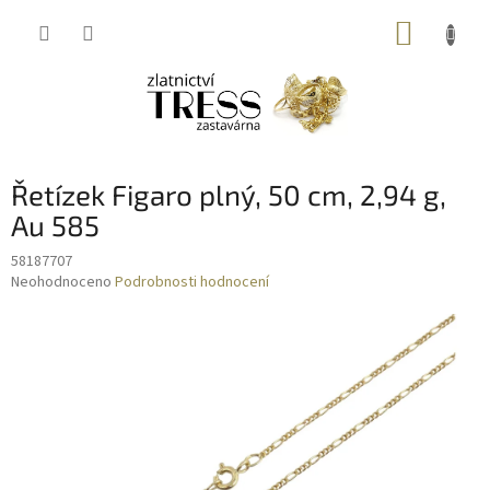
Přejít
NÁKUP
na
obsah
KOŠÍK
Řetízek Figaro plný, 50 cm, 2,94 g,
Au 585
58187707
Průměrné
Neohodnoceno
Podrobnosti hodnocení
hodnocení
produktu
je
0,0
z
5
hvězdiček.