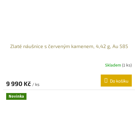
Zlaté náušnice s červeným kamenem, 4,42 g, Au 585
Skladem
(
1 ks
)
Do košíku
9 990 Kč
/ ks
Novinka