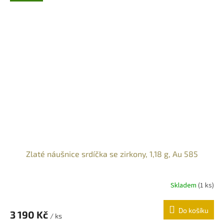
Zlaté náušnice srdíčka se zirkony, 1,18 g, Au 585
Skladem
(
1 ks
)
Do košíku
3 190 Kč
/ ks