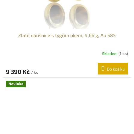
Zlaté náušnice s tygřím okem, 4,66 g, Au 585
Skladem
(
1 ks
)
Do košíku
9 390 Kč
/ ks
Novinka