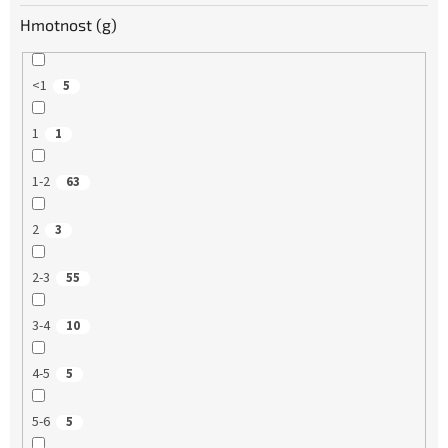
Hmotnost (g)
<1
5
1
1
1-2
63
2
3
2-3
55
3-4
10
4-5
5
5-6
5