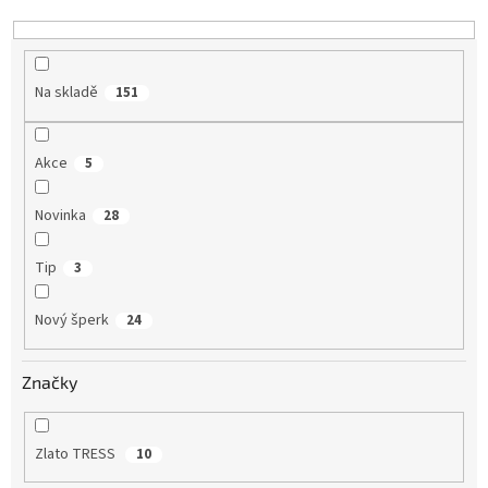
k
t
ů
Na skladě
151
Akce
5
Novinka
28
Tip
3
Nový šperk
24
Značky
Zlato TRESS
10