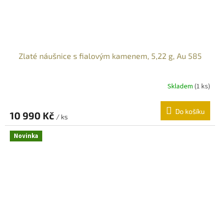
Zlaté náušnice s fialovým kamenem, 5,22 g, Au 585
Skladem
(
1 ks
)
Do košíku
10 990 Kč
/ ks
Novinka