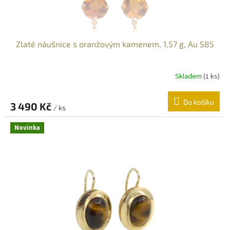
Zlaté náušnice s oranžovým kamenem, 1,57 g, Au 585
Skladem
(
1 ks
)
Do košíku
3 490 Kč
/ ks
Novinka