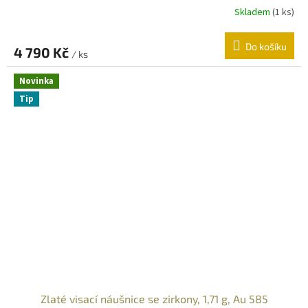
Skladem
(
1 ks
)
Do košíku
4 790 Kč
/ ks
Novinka
Tip
Zlaté visací náušnice se zirkony, 1,71 g, Au 585