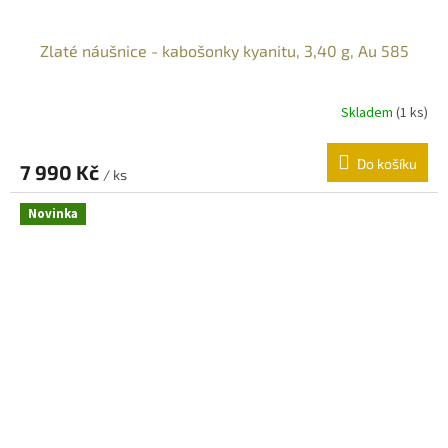
Zlaté náušnice - kabošonky kyanitu, 3,40 g, Au 585
Skladem
(
1 ks
)
Do košíku
7 990 Kč
/ ks
Novinka