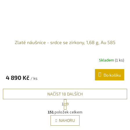
Zlaté náušnice - srdce se zirkony, 1,68 g, Au 585
Skladem
(
1 ks
)
Do košíku
4 890 Kč
/ ks
NAČÍST 18 DALŠÍCH
S
1
9
t
O
r
151
položek celkem
v
á
l
NAHORU
n
á
k