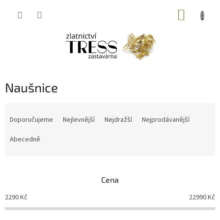
Přejít
NÁKUP
na
obsah
KOŠÍK
Naušnice
Ř
a
Doporučujeme
Nejlevnější
Nejdražší
Nejprodávanější
z
e
Abecedně
n
í
p
Cena
r
o
2290
Kč
22990
Kč
d
u