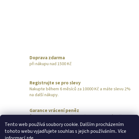
d
o
v
a
á
c
n
í
í
p
r
v
k
y
v
Doprava zdarma
ý
při nákupu nad 1500 Kč
p
i
s
Registrujte se pro slevy
u
Nakupte během 6 měsíců za 10000 Kč a máte slevu 2%
na další nákupy.
Garance vrácení peněz
Šperk nevyhovuje? Pošlete nám ho do 14 dnů zpět,
obratem vrátíme peníze.
Tento web používá soubory cookie. Dalším procházením
tohoto webu vyjadřujete souhlas s jejich používáním.. Více
Z
informací
zde
.