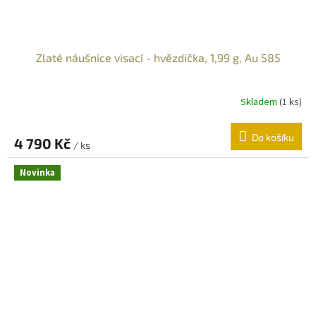
Zlaté náušnice visací - hvězdička, 1,99 g, Au 585
Skladem
(
1 ks
)
Do košíku
4 790 Kč
/ ks
Novinka