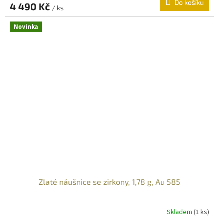
Do košíku
4 490 Kč
/ ks
Novinka
Zlaté náušnice se zirkony, 1,78 g, Au 585
Skladem
(
1 ks
)