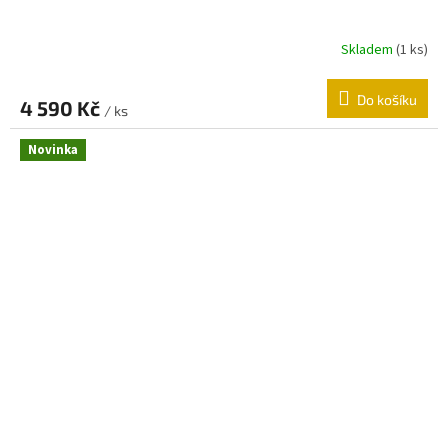
Skladem
(
1 ks
)
Do košíku
4 590 Kč
/ ks
Novinka