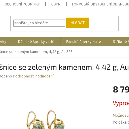
OBCHODNÍ PODMÍNKY
GDPR
FORMULÁŘ ODSTOUPENÍ OD SMLO
HLEDAT
erky
Dámské šperky zlaté
Pánské šperky zlaté
Stříbrné
šnice se zeleným kamenem, 4,42 g, Au 585
šnice se zeleným kamenem, 4,42 g, Au
né
noceno
Podrobnosti hodnocení
ní
8 7
u
Měrná
Vypro
cena:
ek.
Možnosti
Položka 