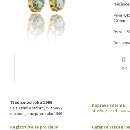
Náušnice
Váha 4,4
20 mm
Ryzost 5
Renovova
TISK
Tradice od roku 1996
Doprava zdarma
Se zlatými a stříbrnými šperky
při nákupu nad 1500 K
obchodujeme již od roku 1996
Registrujte se pro slevy
Garance vrácení p