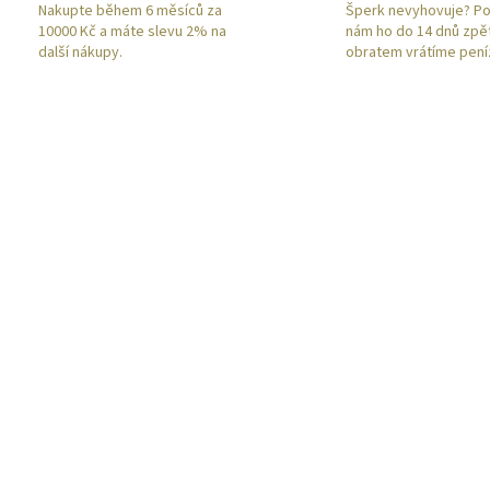
Nakupte během 6 měsíců za
Šperk nevyhovuje? Po
10000 Kč a máte slevu 2% na
nám ho do 14 dnů zpě
další nákupy.
obratem vrátíme pení