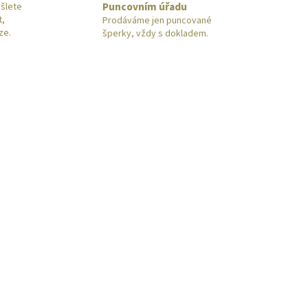
Puncovním úřadu
šlete
t,
Prodáváme jen puncované
ze.
šperky, vždy s dokladem.