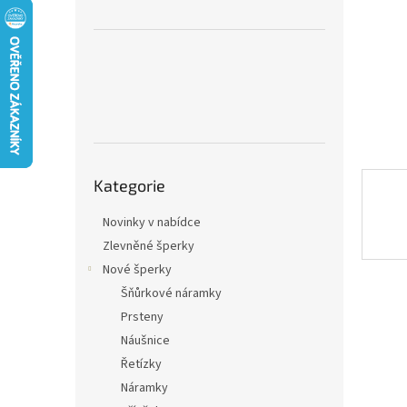
n
e
l
Přeskočit
Kategorie
kategorie
Novinky v nabídce
Zlevněné šperky
Nové šperky
Šňůrkové náramky
Prsteny
Náušnice
Řetízky
Náramky