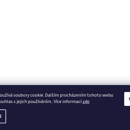
oužívá soubory cookie. Dalším procházením tohoto webu
ouhlas s jejich používáním.. Více informací
zde
.
í
a práva vyhrazena.
Upravit nastavení cookies