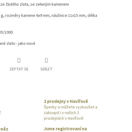
 ze žlutého zlata, se zeleným kamenem
2 g, rozměry kamene 6x9 mm, náušnice 11x15 mm, délka
85/1000
né zlato - jako nové
ZEPTAT SE
SDÍLET
2 prodejny v Havířově
Šperky si můžete vyzkoušet a
č
zakoupit i v našich 2
prodejnách v Havířově
Jsme registrovaní na
eněz