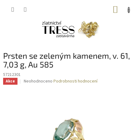
Přejít
NÁKUP
na
obsah
KOŠÍK
Prsten se zeleným kamenem, v. 61,
7,03 g, Au 585
57212301
Průměrné
Neohodnoceno
Podrobnosti hodnocení
Akce
hodnocení
produktu
je
0,0
z
5
hvězdiček.