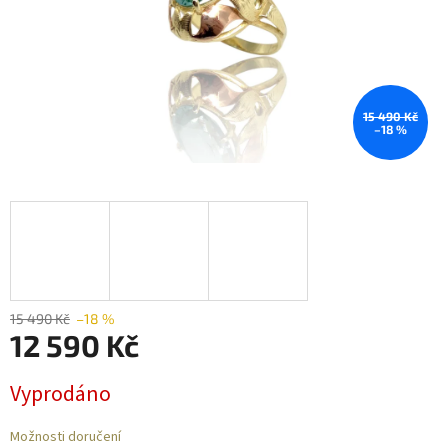
15 490 Kč
–18 %
15 490 Kč
–18 %
12 590 Kč
Měrná
Vyprodáno
cena:
Možnosti doručení