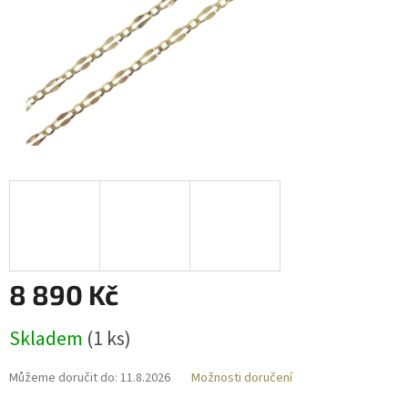
8 890 Kč
Měrná
Skladem
(
1 ks
)
cena:
Můžeme doručit do:
11.8.2026
Možnosti doručení