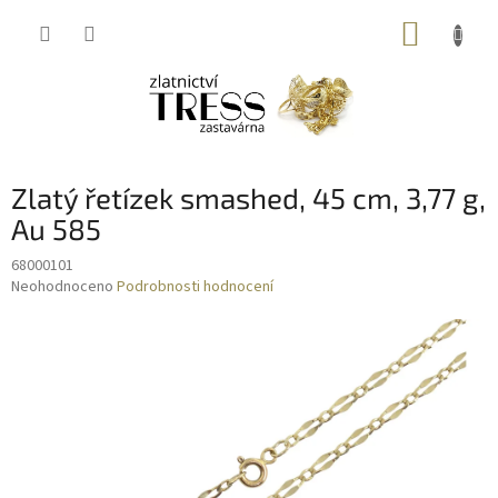
Přejít
NÁKUP
na
obsah
KOŠÍK
Zlatý řetízek smashed, 45 cm, 3,77 g,
Au 585
68000101
Průměrné
Neohodnoceno
Podrobnosti hodnocení
hodnocení
produktu
je
0,0
z
5
hvězdiček.