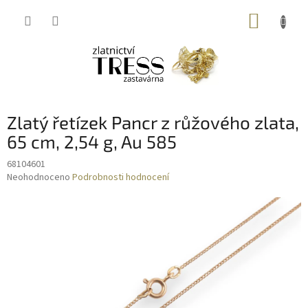
Přejít
NÁKUP
na
obsah
KOŠÍK
Zlatý řetízek Pancr z růžového zlata,
65 cm, 2,54 g, Au 585
68104601
Průměrné
Neohodnoceno
Podrobnosti hodnocení
hodnocení
produktu
je
0,0
z
5
hvězdiček.