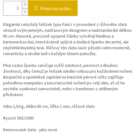
Přidat do košíku
Elegantní celozlatý řetízek typu Pancr v provedení z růžového zlata
okouzlí svým jemným, nadčasovým designem a nadstandardní délkou
65 cm. Klasické, precizně spojené články vytvářejí hladkou a
harmonickou linii, která krásně splývá a dodává šperku decentní, ale
nepřehlédnutelný lesk. Růžový tón zlata navíc působí velmi moderně,
romanticky a skvěle ladí s každým tónem pokožky.
Plná vazba šperku zaručuje vyšší odolnost, pevnost a dlouhou
životnost, díky čemuž je řetízek ideální volbou pro každodenní nošení.
Bezpečné a spolehlivé zapínání na klasické pérové očko zajišťuje
pohodlnou manipulaci a bezstarostné nošení po celý den, ať už ho
necháte vyniknout samostatně, nebo v kombinaci s oblíbeným
přívěskem.
Váha 2,54 g, délka 65 cm, šířka 1 mm, růžové zlato
Ryzost 585/1000
Renovované zlato - jako nové