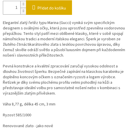
Přidat do košíku
Elegantní zlatý řetěz typu Marina (Gucci) vyniká svým specifickým
designem s oválnými očky, která jsou uprostřed zpevněna vodorovnou
přepážkou. Tento styl patří mezi oblíbené klasiky, které v sobě spojují
námořnickou tradici a moderní italskou eleganci. Šperk je vyroben ze
žlutého čtrnáctikarátového zlata s lesklou povrchovou úpravou, díky
čemuž skvěle odráží světlo a působí luxusním dojmem při každodenním
nošení i slavnostních příležitostech.
Pevná konstrukce a kvalitní zpracování zaručují vysokou odolnost a
dlouhou životnost šperku. Bezpečné zapínání na klasickou karabinku je
doplněno koncovým očkem s označením ryzosti a logem výrobce.
Řetízek je díky svému plochému profilu velmi pohodlný na kůži a
představuje ideální volbu pro samostatné nošení nebo v kombinaci s
výraznějším zlatým přívěskem.
Váha 8,77 g, délka 45 cm, 3 mm
Ryzost 585/1000
Renovované zlato - jako nové