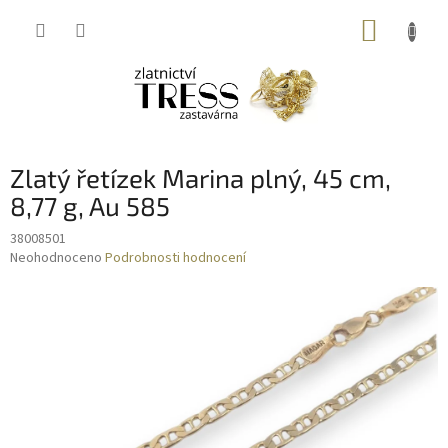
Přejít
NÁKUP
na
obsah
KOŠÍK
Zlatý řetízek Marina plný, 45 cm,
8,77 g, Au 585
38008501
Průměrné
Neohodnoceno
Podrobnosti hodnocení
hodnocení
produktu
je
0,0
z
5
hvězdiček.