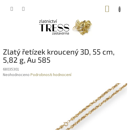
Přejít
NÁKUP
na
obsah
KOŠÍK
Zlatý řetízek kroucený 3D, 55 cm,
5,82 g, Au 585
68035301
Průměrné
Neohodnoceno
Podrobnosti hodnocení
hodnocení
produktu
je
0,0
z
5
hvězdiček.