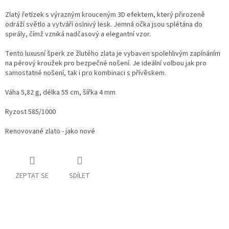
Zlatý řetízek s výrazným krouceným 3D efektem, který přirozeně
odráží světlo a vytváří oslnivý lesk. Jemná očka jsou splétána do
spirály, čímž vzniká nadčasový a elegantní vzor.
Tento luxusní šperk ze žlutého zlata je vybaven spolehlivým zapínáním
na pérový kroužek pro bezpečné nošení. Je ideální volbou jak pro
samostatné nošení, tak i pro kombinaci s přívěskem.
Váha 5,82 g, délka 55 cm, šířka 4 mm
Ryzost 585/1000
Renovované zlato - jako nové
ZEPTAT SE
SDÍLET