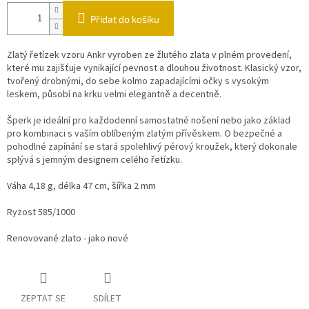
Přidat do košíku
Zlatý řetízek vzoru Ankr vyroben ze žlutého zlata v plném provedení,
které mu zajišťuje vynikající pevnost a dlouhou životnost. Klasický vzor,
tvořený drobnými, do sebe kolmo zapadajícími očky s vysokým
leskem, působí na krku velmi elegantně a decentně.
Šperk je ideální pro každodenní samostatné nošení nebo jako základ
pro kombinaci s vaším oblíbeným zlatým přívěskem. O bezpečné a
pohodlné zapínání se stará spolehlivý pérový kroužek, který dokonale
splývá s jemným designem celého řetízku.
Váha 4,18 g, délka 47 cm, šířka 2 mm
Ryzost 585/1000
Renovované zlato - jako nové
ZEPTAT SE
SDÍLET