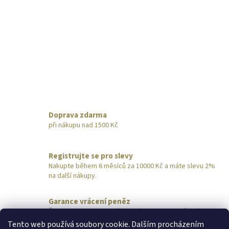
Doprava zdarma
při nákupu nad 1500 Kč
Registrujte se pro slevy
Nakupte během 6 měsíců za 10000 Kč a máte slevu 2%
na další nákupy.
Garance vrácení peněz
Šperk nevyhovuje? Pošlete nám ho do 14 dnů zpět,
obratem vrátíme peníze.
Tento web používá soubory cookie. Dalším procházením