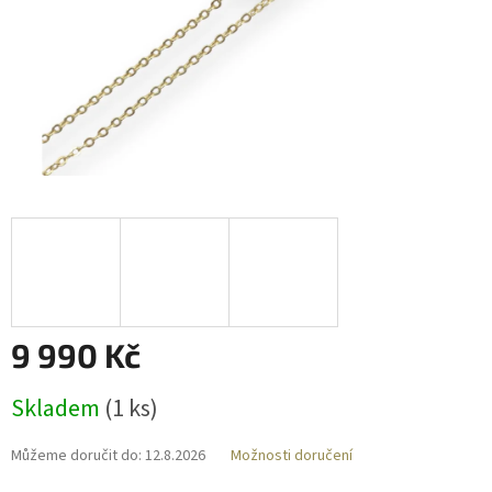
9 990 Kč
Měrná
Skladem
(
1 ks
)
cena:
Můžeme doručit do:
12.8.2026
Možnosti doručení