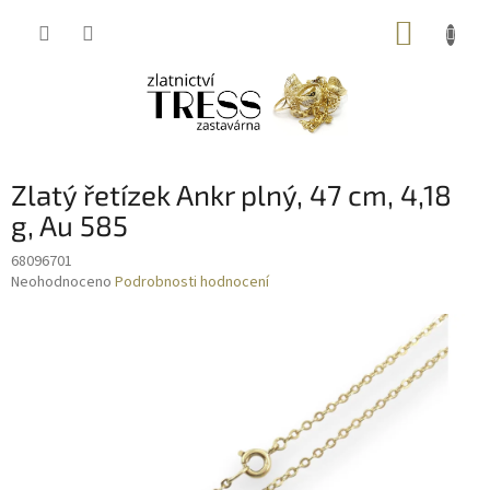
Přejít
NÁKUP
na
obsah
KOŠÍK
Zlatý řetízek Ankr plný, 47 cm, 4,18
g, Au 585
68096701
Průměrné
Neohodnoceno
Podrobnosti hodnocení
hodnocení
produktu
je
0,0
z
5
hvězdiček.