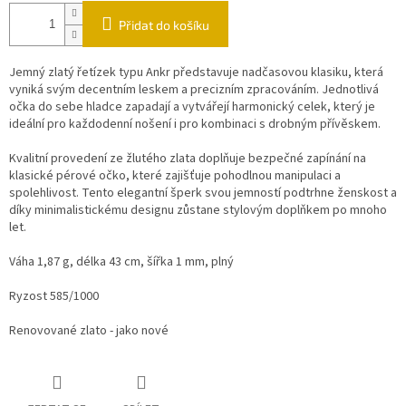
Přidat do košíku
Jemný zlatý řetízek typu Ankr představuje nadčasovou klasiku, která
vyniká svým decentním leskem a precizním zpracováním. Jednotlivá
očka do sebe hladce zapadají a vytvářejí harmonický celek, který je
ideální pro každodenní nošení i pro kombinaci s drobným přívěskem.
Kvalitní provedení ze žlutého zlata doplňuje bezpečné zapínání na
klasické pérové očko, které zajišťuje pohodlnou manipulaci a
spolehlivost. Tento elegantní šperk svou jemností podtrhne ženskost a
díky minimalistickému designu zůstane stylovým doplňkem po mnoho
let.
Váha 1,87 g, délka 43 cm, šířka 1 mm, plný
Ryzost 585/1000
Renovované zlato - jako nové