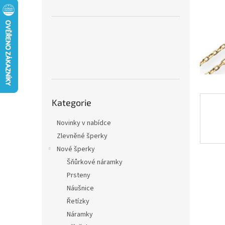
n
e
l
Přeskočit
Kategorie
kategorie
Novinky v nabídce
Zlevněné šperky
Nové šperky
Šňůrkové náramky
Prsteny
Náušnice
Řetízky
Náramky