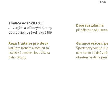
TISK
Tradice od roku 1996
Doprava zdarma
Se zlatými a stříbrnými šperky
při nákupu nad 1500 K
obchodujeme již od roku 1996
Registrujte se pro slevy
Garance vrácení p
Nakupte během 6 měsíců za
Šperk nevyhovuje? Po
10000 Kč a máte slevu 2% na
nám ho do 14 dnů zpě
další nákupy.
obratem vrátíme pení