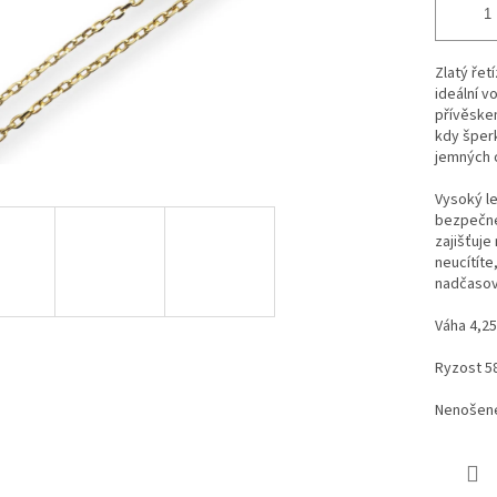
Zlatý řet
ideální v
přívěskem
kdy šperk
jemných 
Vysoký le
bezpečné
zajišťuje
neucítíte,
nadčasov
Váha 4,25
Ryzost 5
Nenošené