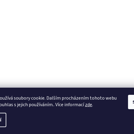
oužívá soubory cookie. Dalším procházením tohoto webu
ouhlas s jejich používáním.. Více informací
zde
.
í
a práva vyhrazena.
Upravit nastavení cookies