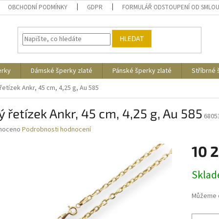
OBCHODNÍ PODMÍNKY
GDPR
FORMULÁŘ ODSTOUPENÍ OD SMLO
HLEDAT
erky
Dámské šperky zlaté
Pánské šperky zlaté
Stříbrné
 řetízek Ankr, 45 cm, 4,25 g, Au 585
ý řetízek Ankr, 45 cm, 4,25 g, Au 585
6805
né
noceno
Podrobnosti hodnocení
ní
10 
u
Měrná
Skla
cena:
ek.
Můžeme d