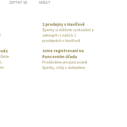
ZEPTAT SE
SDÍLET
2 prodejny v Havířově
Šperky si můžete vyzkoušet a
č
zakoupit i v našich 2
prodejnách v Havířově
Jsme registrovaní na
eněz
Puncovním úřadu
šlete
t,
Prodáváme jen puncované
ze.
šperky, vždy s dokladem.