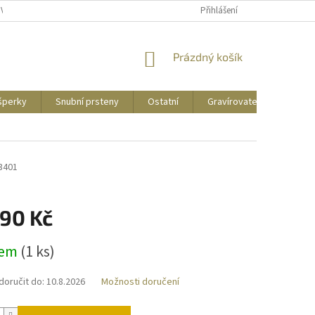
UVY
PUNCOVNÍ ZNAČKY
CENY DOPRAVY
Přihlášení
NÁKUPNÍ
Prázdný košík
KOŠÍK
 šperky
Snubní prsteny
Ostatní
Gravírovatelné
Zás
3401
290 Kč
dem
(
1 ks
)
oručit do:
10.8.2026
Možnosti doručení