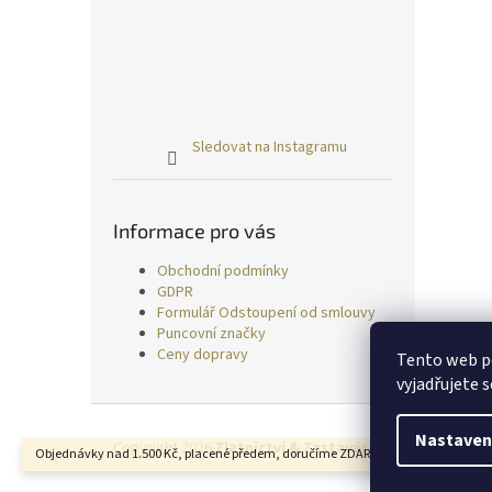
Sledovat na Instagramu
Informace pro vás
Obchodní podmínky
GDPR
Formulář Odstoupení od smlouvy
Puncovní značky
Ceny dopravy
Tento web p
vyjadřujete s
Z
á
Nastaven
Copyright 2026
Zlatnictví & Zastavárna TRESS
. Všechn
Objednávky nad 1.500 Kč, placené předem, doručíme ZDARMA.
p
a