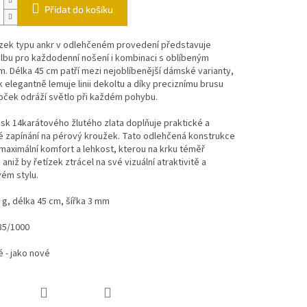
Přidat do košíku
ízek typu ankr v odlehčeném provedení představuje
olbu pro každodenní nošení i kombinaci s oblíbeným
. Délka 45 cm patří mezi nejoblíbenější dámské varianty,
 elegantně lemuje linii dekoltu a díky preciznímu brusu
oček odráží světlo při každém pohybu.
sk 14karátového žlutého zlata doplňuje praktické a
 zapínání na pérový kroužek. Tato odlehčená konstrukce
 maximální komfort a lehkost, kterou na krku téměř
 aniž by řetízek ztrácel na své vizuální atraktivitě a
ém stylu.
 g, délka 45 cm, šířka 3 mm
85/1000
 - jako nové