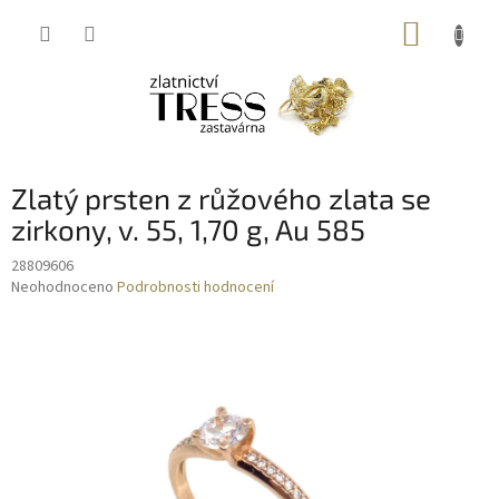
Přejít
NÁKUP
na
obsah
KOŠÍK
Zlatý prsten z růžového zlata se
zirkony, v. 55, 1,70 g, Au 585
28809606
Průměrné
Neohodnoceno
Podrobnosti hodnocení
hodnocení
produktu
je
0,0
z
5
hvězdiček.