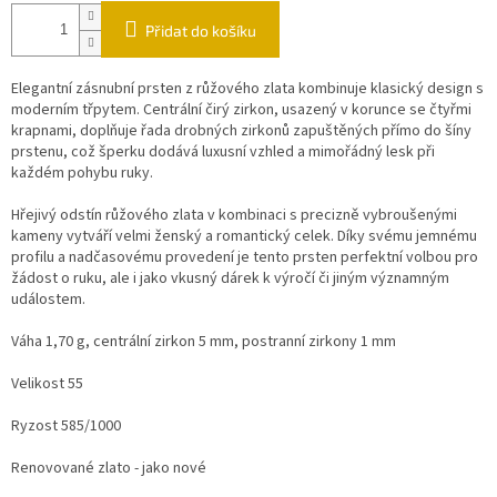
Přidat do košíku
Elegantní zásnubní prsten z růžového zlata kombinuje klasický design s
moderním třpytem. Centrální čirý zirkon, usazený v korunce se čtyřmi
krapnami, doplňuje řada drobných zirkonů zapuštěných přímo do šíny
prstenu, což šperku dodává luxusní vzhled a mimořádný lesk při
každém pohybu ruky.
Hřejivý odstín růžového zlata v kombinaci s precizně vybroušenými
kameny vytváří velmi ženský a romantický celek. Díky svému jemnému
profilu a nadčasovému provedení je tento prsten perfektní volbou pro
žádost o ruku, ale i jako vkusný dárek k výročí či jiným významným
událostem.
Váha 1,70 g, centrální zirkon 5 mm, postranní zirkony 1 mm
Velikost 55
Ryzost 585/1000
Renovované zlato - jako nové