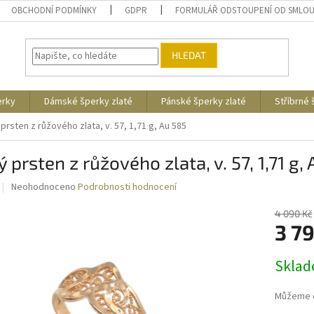
OBCHODNÍ PODMÍNKY
GDPR
FORMULÁŘ ODSTOUPENÍ OD SMLO
HLEDAT
erky
Dámské šperky zlaté
Pánské šperky zlaté
Stříbrné
 prsten z růžového zlata, v. 57, 1,71 g, Au 585
ý prsten z růžového zlata, v. 57, 1,71 g,
Průměrné
Neohodnoceno
Podrobnosti hodnocení
hodnocení
produktu
4 090 Kč
je
3 7
0,0
z
Měrná
Skla
5
cena:
hvězdiček.
Můžeme d