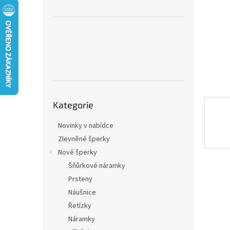
n
e
l
Přeskočit
Kategorie
kategorie
Novinky v nabídce
Zlevněné šperky
Nové šperky
Šňůrkové náramky
Prsteny
Náušnice
Řetízky
Náramky