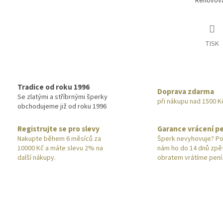
Renovova
TISK
Tradice od roku 1996
Doprava zdarma
Se zlatými a stříbrnými šperky
při nákupu nad 1500 K
obchodujeme již od roku 1996
Registrujte se pro slevy
Garance vrácení p
Nakupte během 6 měsíců za
Šperk nevyhovuje? Po
10000 Kč a máte slevu 2% na
nám ho do 14 dnů zpě
další nákupy.
obratem vrátíme pení