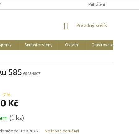
UVY
PUNCOVNÍ ZNAČKY
CENY DOPRAVY
Přihlášení
NÁKUPNÍ
Prázdný košík
KOŠÍK
 šperky
Snubní prsteny
Ostatní
Gravírovatelné
Zás
 Au 585
68054607
–7 %
90 Kč
dem
(
1 ks
)
oručit do:
10.8.2026
Možnosti doručení