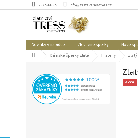
Přejít
733 544 665
info@zastavarna-tress.cz
na
obsah
Novinky v nabídce
Zlevněné šperky
Nové šp
Domů
Dámské šperky zlaté
Prsteny
Zlatý
P
Zlat
o
s
Akce
t
r
a
n
n
í
p
a