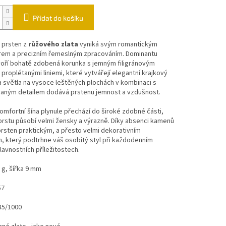
Přidat do košíku
 prsten z
růžového zlata
vyniká svým romantickým
rem a precizním řemeslným zpracováním. Dominantu
voří bohatě zdobená korunka s jemným filigránovým
proplétanými liniemi, které vytvářejí elegantní krajkový
a světla na vysoce leštěných plochách v kombinaci s
aným detailem dodává prstenu jemnost a vzdušnost.
omfortní šína plynule přechází do široké zdobné části,
prstu působí velmi žensky a výrazně. Díky absenci kamenů
prsten praktickým, a přesto velmi dekorativním
, který podtrhne váš osobitý styl při každodenním
slavnostních příležitostech.
 g, šířka 9 mm
57
85/1000