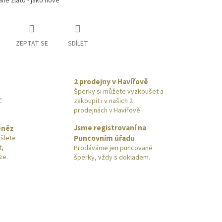
né zlato - jako nové
ZEPTAT SE
SDÍLET
2 prodejny v Havířově
Šperky si můžete vyzkoušet a
č
zakoupit i v našich 2
prodejnách v Havířově
Jsme registrovaní na
eněz
Puncovním úřadu
šlete
t,
Prodáváme jen puncované
ze.
šperky, vždy s dokladem.