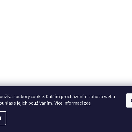
oužívá soubory cookie. Dalším procházením tohoto webu
ouhlas s jejich používáním.. Více informací
zde
.
í
a práva vyhrazena.
Upravit nastavení cookies