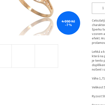
Celozlatý
4 090 Kč
–7 %
charakte
šperku t
vzorem a 
efekt. Hr
prolamov
Lehká a k
která na 
je tento 
doplňkem
nošení i 
Váha 1,71
Velikost 
Ryzost 5