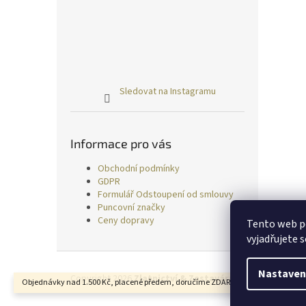
Sledovat na Instagramu
Informace pro vás
Obchodní podmínky
GDPR
Formulář Odstoupení od smlouvy
Puncovní značky
Ceny dopravy
Tento web p
vyjadřujete s
Z
á
Nastaven
Copyright 2026
Zlatnictví & Zastavárna TRESS
. Všechn
Objednávky nad 1.500 Kč, placené předem, doručíme ZDARMA.
p
a