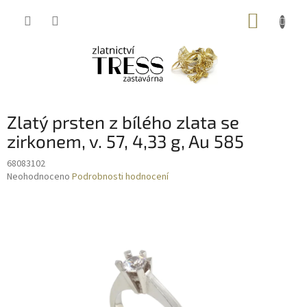
Přejít
NÁKUP
na
obsah
KOŠÍK
Zlatý prsten z bílého zlata se
zirkonem, v. 57, 4,33 g, Au 585
68083102
Průměrné
Neohodnoceno
Podrobnosti hodnocení
hodnocení
produktu
je
0,0
z
5
hvězdiček.