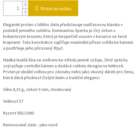
Přidat do košíku
Elegantní prsten z bílého zlata představuje nadčasovou klasiku v
podobě jemného solitéru. Dominantou šperku je čirý zirkon s
briliantovým brusem, který je bezpečně usazen v korunce se šesti
krapnami. Tato konstrukce zajišťuje maximální přísun světla ke kameni
a podtrhuje jeho přirozený třpyt.
Hladká lesklá šína se směrem ke středu jemně zužuje, čímž opticky
zvýrazňuje centrální kámen a dodává celému designu na lehkosti.
Prsten je ideální volbou pro zásnuby nebo jako vkusný dárek pro ženu,
která dává přednost čistým liniím a tradiční eleganci.
Váha 4,33 g, zirkon 5 mm, rhodiovaný
Velikost 57
Ryzost 585/1000
Renovované zlato - jako nové