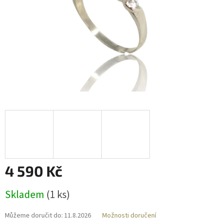
4 590 Kč
Měrná
Skladem
(
1 ks
)
cena:
Můžeme doručit do:
11.8.2026
Možnosti doručení