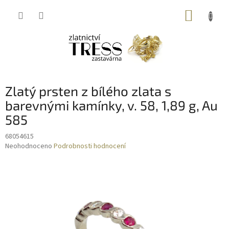
Přejít
NÁKUP
na
obsah
KOŠÍK
Zlatý prsten z bílého zlata s
barevnými kamínky, v. 58, 1,89 g, Au
585
68054615
Průměrné
Neohodnoceno
Podrobnosti hodnocení
hodnocení
produktu
je
0,0
z
5
hvězdiček.