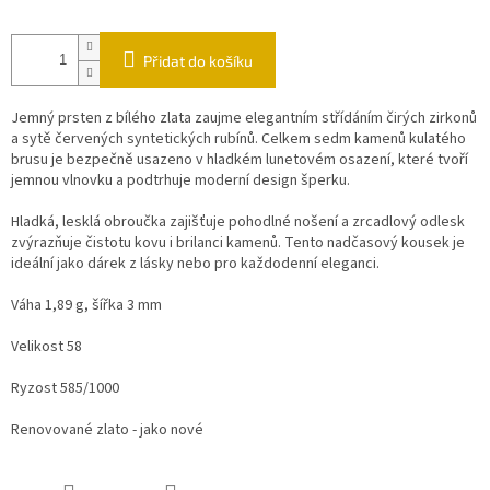
Přidat do košíku
Jemný prsten z bílého zlata zaujme elegantním střídáním čirých zirkonů
a sytě červených syntetických rubínů. Celkem sedm kamenů kulatého
brusu je bezpečně usazeno v hladkém lunetovém osazení, které tvoří
jemnou vlnovku a podtrhuje moderní design šperku.
Hladká, lesklá obroučka zajišťuje pohodlné nošení a zrcadlový odlesk
zvýrazňuje čistotu kovu i brilanci kamenů. Tento nadčasový kousek je
ideální jako dárek z lásky nebo pro každodenní eleganci.
Váha 1,89 g, šířka 3 mm
Velikost 58
Ryzost 585/1000
Renovované zlato - jako nové