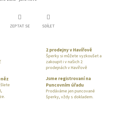
ZEPTAT SE
SDÍLET
2 prodejny v Havířově
Šperky si můžete vyzkoušet a
č
zakoupit i v našich 2
prodejnách v Havířově
Jsme registrovaní na
eněz
Puncovním úřadu
šlete
t,
Prodáváme jen puncované
ze.
šperky, vždy s dokladem.