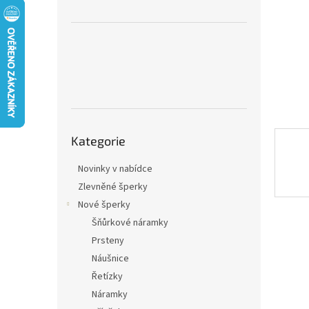
n
e
l
Přeskočit
Kategorie
kategorie
Novinky v nabídce
Zlevněné šperky
Nové šperky
Šňůrkové náramky
Prsteny
Náušnice
Řetízky
Náramky