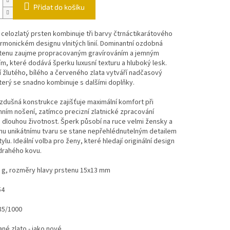
Přidat do košíku
 celozlatý prsten kombinuje tři barvy čtrnáctikarátového
armonickém designu vlnitých linií. Dominantní ozdobná
stenu zaujme propracovaným gravírováním a jemným
m, které dodává šperku luxusní texturu a hluboký lesk.
 žlutého, bílého a červeného zlata vytváří nadčasový
terý se snadno kombinuje s dalšími doplňky.
zdušná konstrukce zajišťuje maximální komfort při
ím nošení, zatímco precizní zlatnické zpracování
 dlouhou životnost. Šperk působí na ruce velmi žensky a
mu unikátnímu tvaru se stane nepřehlédnutelným detailem
ylu. Ideální volba pro ženy, které hledají originální design
 drahého kovu.
6 g, rozměry hlavy prstenu 15x13 mm
54
85/1000
né zlato - jako nové