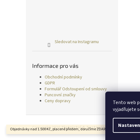
Sledovat na Instagramu
Informace pro vás
Obchodní podmínky
GDPR
Formulář Odstoupení od smlouvy
Puncovní značky
Ceny dopravy
Tento web p
vyjadřujete s
Z
á
Nastaven
Copyright 2026
Zlatnictví & Zastavárna TRESS
. Všechn
Objednávky nad 1.500 Kč, placené předem, doručíme ZDARMA.
p
a