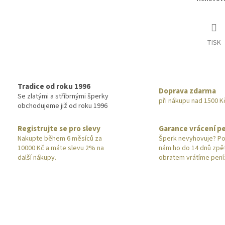
TISK
Tradice od roku 1996
Doprava zdarma
Se zlatými a stříbrnými šperky
při nákupu nad 1500 K
obchodujeme již od roku 1996
Registrujte se pro slevy
Garance vrácení p
Nakupte během 6 měsíců za
Šperk nevyhovuje? Po
10000 Kč a máte slevu 2% na
nám ho do 14 dnů zpě
další nákupy.
obratem vrátíme pení