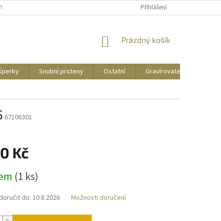
UVY
PUNCOVNÍ ZNAČKY
CENY DOPRAVY
Přihlášení
NÁKUPNÍ
Prázdný košík
KOŠÍK
 šperky
Snubní prsteny
Ostatní
Gravírovatelné
Zás
5
67106301
90 Kč
dem
(
1 ks
)
oručit do:
10.8.2026
Možnosti doručení