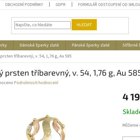
OBCHODNÍ PODMÍNKY
GDPR
FORMULÁŘ ODSTOUPENÍ OD SMLO
HLEDAT
erky
Dámské šperky zlaté
Pánské šperky zlaté
Stříbrné
 prsten tříbarevný, v. 54, 1,76 g, Au 585
ý prsten tříbarevný, v. 54, 1,76 g, Au 58
né
noceno
Podrobnosti hodnocení
ní
4 1
u
Měrná
Skla
cena:
ek.
Můžeme d