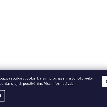
oužívá soubory cookie. Dalším procházením tohoto webu
ouhlas s jejich používáním.. Více informací
zde
.
í
a práva vyhrazena.
Upravit nastavení cookies