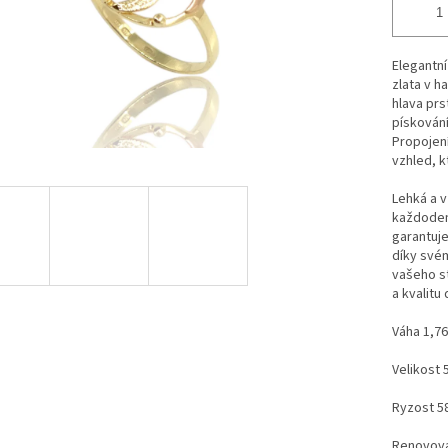
Elegantní
zlata v h
hlava pr
pískování
Propojení
vzhled, k
Lehká a v
každodenn
garantuje
díky své
vašeho st
a kvalitu
Váha 1,7
Velikost 
Ryzost 5
Renovova