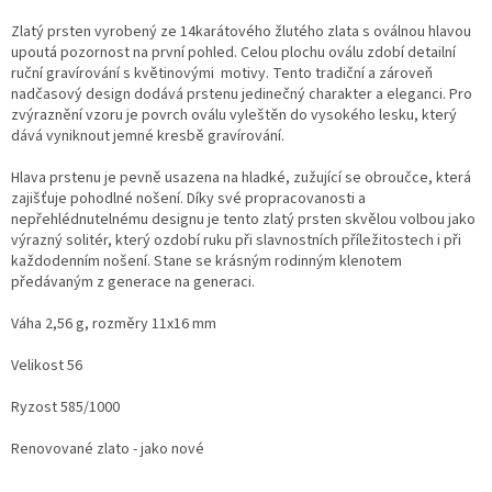
Zlatý prsten vyrobený ze 14karátového žlutého zlata s oválnou hlavou
upoutá pozornost na první pohled. Celou plochu oválu zdobí detailní
ruční gravírování s květinovými motivy. Tento tradiční a zároveň
nadčasový design dodává prstenu jedinečný charakter a eleganci. Pro
zvýraznění vzoru je povrch oválu vyleštěn do vysokého lesku, který
dává vyniknout jemné kresbě gravírování.
Hlava prstenu je pevně usazena na hladké, zužující se obroučce, která
zajišťuje pohodlné nošení. Díky své propracovanosti a
nepřehlédnutelnému designu je tento zlatý prsten skvělou volbou jako
výrazný solitér, který ozdobí ruku při slavnostních příležitostech i při
každodenním nošení. Stane se krásným rodinným klenotem
předávaným z generace na generaci.
Váha 2,56 g, rozměry 11x16 mm
Velikost 56
Ryzost 585/1000
Renovované zlato - jako nové