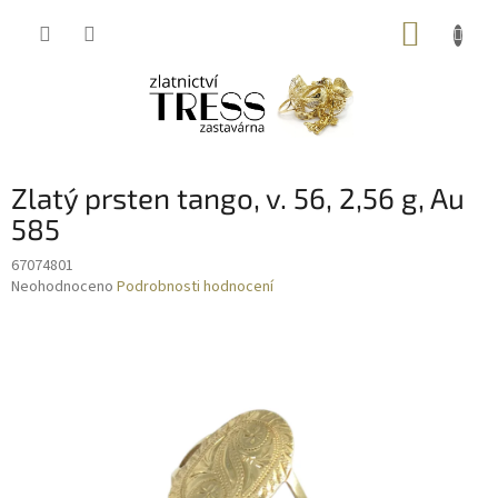
Přejít
NÁKUP
na
obsah
KOŠÍK
Zlatý prsten tango, v. 56, 2,56 g, Au
585
67074801
Průměrné
Neohodnoceno
Podrobnosti hodnocení
hodnocení
produktu
je
0,0
z
5
hvězdiček.