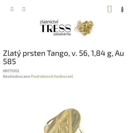
Přejít
NÁKUP
na
obsah
KOŠÍK
Zlatý prsten Tango, v. 56, 1,84 g, Au
585
68070301
Průměrné
Neohodnoceno
Podrobnosti hodnocení
hodnocení
produktu
je
0,0
z
5
hvězdiček.