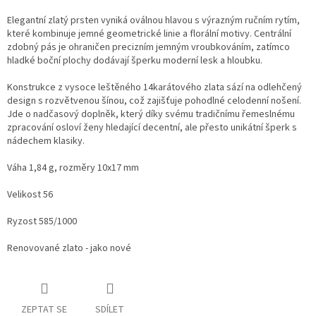
Elegantní zlatý prsten vyniká oválnou hlavou s výrazným ručním rytím,
které kombinuje jemné geometrické linie a florální motivy. Centrální
zdobný pás je ohraničen precizním jemným vroubkováním, zatímco
hladké boční plochy dodávají šperku moderní lesk a hloubku.
Konstrukce z vysoce leštěného 14karátového zlata sází na odlehčený
design s rozvětvenou šínou, což zajišťuje pohodlné celodenní nošení.
Jde o nadčasový doplněk, který díky svému tradičnímu řemeslnému
zpracování osloví ženy hledající decentní, ale přesto unikátní šperk s
nádechem klasiky.
Váha 1,84 g, rozměry 10x17 mm
Velikost 56
Ryzost 585/1000
Renovované zlato - jako nové
ZEPTAT SE
SDÍLET