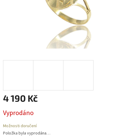
4 190 Kč
Měrná
Vyprodáno
cena:
Možnosti doručení
Položka byla vyprodána…