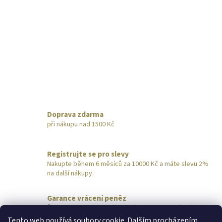
Doprava zdarma
při nákupu nad 1500 Kč
Registrujte se pro slevy
Nakupte během 6 měsíců za 10000 Kč a máte slevu 2%
na další nákupy.
Garance vrácení peněz
Šperk nevyhovuje? Pošlete nám ho do 14 dnů zpět,
obratem vrátíme peníze.
Tento web používá soubory cookie. Dalším procházením