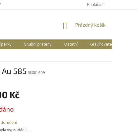
UVY
PUNCOVNÍ ZNAČKY
CENY DOPRAVY
Přihlášení
NÁKUPNÍ
Prázdný košík
KOŠÍK
 šperky
Snubní prsteny
Ostatní
Gravírovatelné
Zás
g, Au 585
68081609
90 Kč
dáno
 doručení
byla vyprodána…