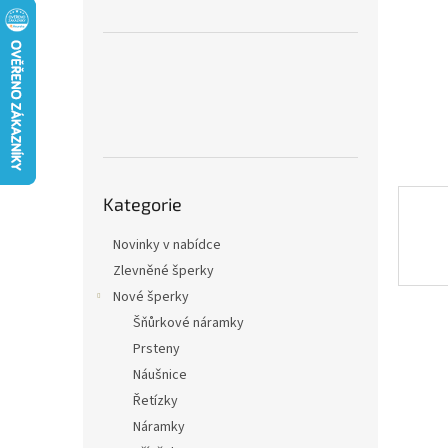
n
e
l
Přeskočit
Kategorie
kategorie
Novinky v nabídce
Zlevněné šperky
Nové šperky
Šňůrkové náramky
Prsteny
Náušnice
Řetízky
Náramky