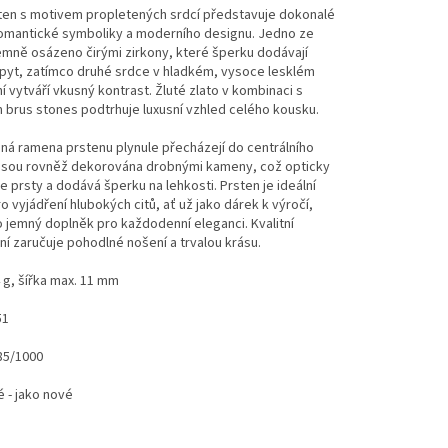
sten s motivem propletených srdcí představuje dokonalé
romantické symboliky a moderního designu. Jedno ze
jemně osázeno čirými zirkony, které šperku dodávají
řpyt, zatímco druhé srdce v hladkém, vysoce lesklém
 vytváří vkusný kontrast. Žluté zlato v kombinaci s
 brus stones podtrhuje luxusní vzhled celého kousku.
á ramena prstenu plynule přecházejí do centrálního
 jsou rovněž dekorována drobnými kameny, což opticky
e prsty a dodává šperku na lehkosti. Prsten je ideální
o vyjádření hlubokých citů, ať už jako dárek k výročí,
 jemný doplněk pro každodenní eleganci. Kvalitní
í zaručuje pohodlné nošení a trvalou krásu.
 g, šířka max. 11 mm
51
85/1000
 - jako nové