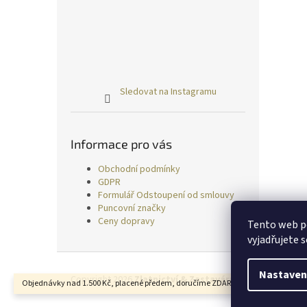
Sledovat na Instagramu
Informace pro vás
Obchodní podmínky
GDPR
Formulář Odstoupení od smlouvy
Puncovní značky
Ceny dopravy
Tento web p
vyjadřujete s
Z
á
Nastaven
Copyright 2026
Zlatnictví & Zastavárna TRESS
. Všechn
Objednávky nad 1.500 Kč, placené předem, doručíme ZDARMA.
p
a