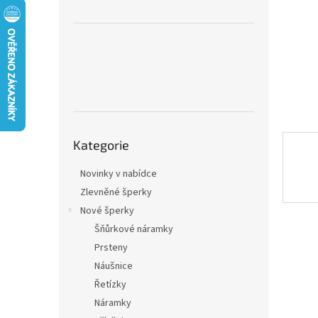
n
e
l
Přeskočit
Kategorie
kategorie
Novinky v nabídce
Zlevněné šperky
Nové šperky
Šňůrkové náramky
Prsteny
Náušnice
Řetízky
Náramky