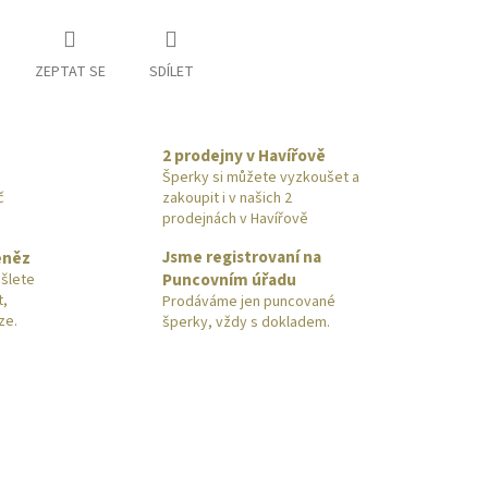
ZEPTAT SE
SDÍLET
2 prodejny v Havířově
Šperky si můžete vyzkoušet a
č
zakoupit i v našich 2
prodejnách v Havířově
Jsme registrovaní na
eněz
Puncovním úřadu
šlete
t,
Prodáváme jen puncované
ze.
šperky, vždy s dokladem.