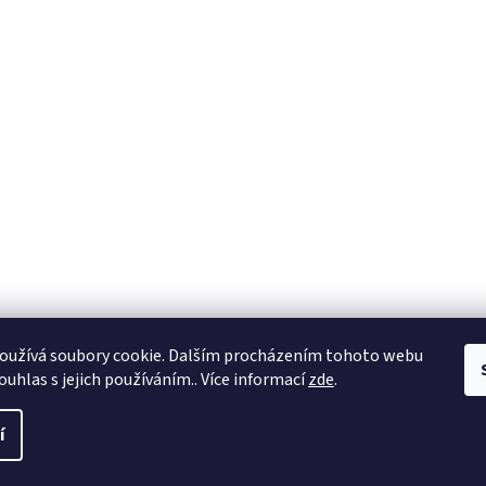
oužívá soubory cookie. Dalším procházením tohoto webu
ouhlas s jejich používáním.. Více informací
zde
.
í
a práva vyhrazena.
Upravit nastavení cookies