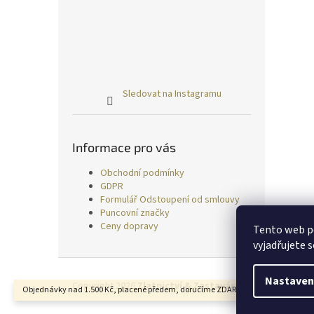
Sledovat na Instagramu
Informace pro vás
Obchodní podmínky
GDPR
Formulář Odstoupení od smlouvy
Puncovní značky
Ceny dopravy
Tento web p
vyjadřujete s
Z
á
Nastaven
Copyright 2026
Zlatnictví & Zastavárna TRESS
. Všechn
Objednávky nad 1.500 Kč, placené předem, doručíme ZDARMA.
p
a