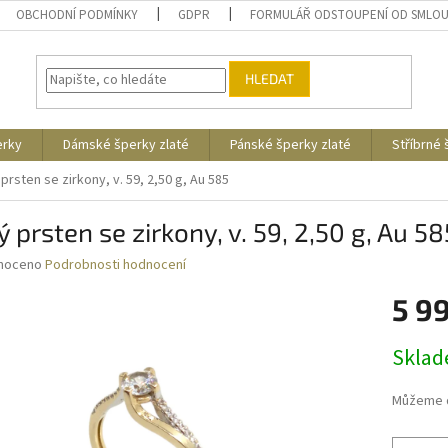
OBCHODNÍ PODMÍNKY
GDPR
FORMULÁŘ ODSTOUPENÍ OD SMLO
HLEDAT
erky
Dámské šperky zlaté
Pánské šperky zlaté
Stříbrné
 prsten se zirkony, v. 59, 2,50 g, Au 585
ý prsten se zirkony, v. 59, 2,50 g, Au 58
né
noceno
Podrobnosti hodnocení
ní
5 9
u
Měrná
Skla
cena:
ek.
Můžeme d