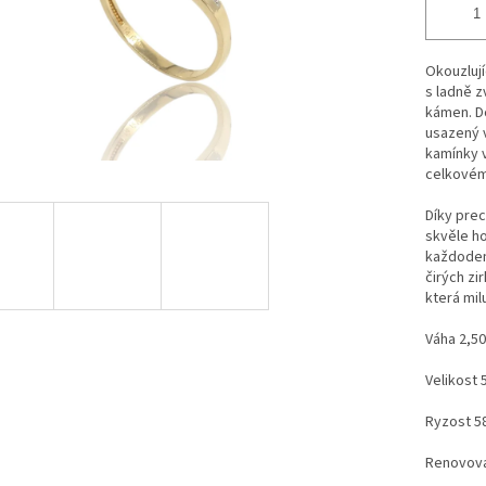
Okouzlují
s ladně z
kámen. D
usazený v
kamínky v
celkovém
Díky prec
skvěle ho
každodenn
čirých zi
která mil
Váha 2,50
Velikost 
Ryzost 5
Renovova