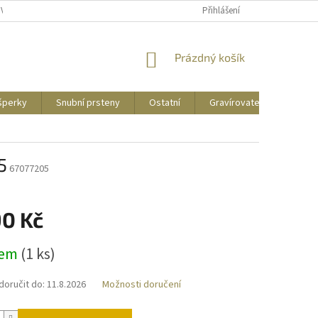
UVY
PUNCOVNÍ ZNAČKY
CENY DOPRAVY
Přihlášení
NÁKUPNÍ
Prázdný košík
KOŠÍK
 šperky
Snubní prsteny
Ostatní
Gravírovatelné
Zás
5
67077205
90 Kč
dem
(
1 ks
)
oručit do:
11.8.2026
Možnosti doručení