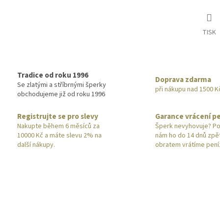
TISK
Tradice od roku 1996
Doprava zdarma
Se zlatými a stříbrnými šperky
při nákupu nad 1500 K
obchodujeme již od roku 1996
Registrujte se pro slevy
Garance vrácení p
Nakupte během 6 měsíců za
Šperk nevyhovuje? Po
10000 Kč a máte slevu 2% na
nám ho do 14 dnů zpě
další nákupy.
obratem vrátíme pení