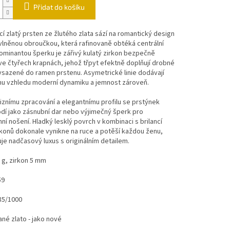
Přidat do košíku
cí zlatý prsten ze žlutého zlata sází na romantický design
vlněnou obroučkou, která rafinovaně obtéká centrální
ominantou šperku je zářivý kulatý zirkon bezpečně
e čtyřech krapnách, jehož třpyt efektně doplňují drobné
sazené do ramen prstenu. Asymetrické linie dodávají
u vzhledu moderní dynamiku a jemnost zároveň.
iznímu zpracování a elegantnímu profilu se prstýnek
dí jako zásnubní dar nebo výjimečný šperk pro
í nošení. Hladký lesklý povrch v kombinaci s brilancí
rkonů dokonale vynikne na ruce a potěší každou ženu,
uje nadčasový luxus s originálním detailem.
 g, zirkon 5 mm
59
85/1000
né zlato - jako nové