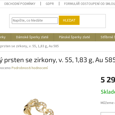
OBCHODNÍ PODMÍNKY
GDPR
FORMULÁŘ ODSTOUPENÍ OD SMLO
HLEDAT
erky
Dámské šperky zlaté
Pánské šperky zlaté
Stříbrné
 prsten se zirkony, v. 55, 1,83 g, Au 585
ý prsten se zirkony, v. 55, 1,83 g, Au 58
né
noceno
Podrobnosti hodnocení
ní
5 2
u
Měrná
Skla
cena:
ek.
Můžeme d