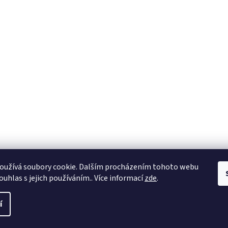
oužívá soubory cookie. Dalším procházením tohoto webu
ouhlas s jejich používáním.. Více informací
zde
.
í
a práva vyhrazena.
Upravit nastavení cookies