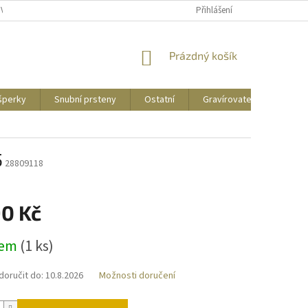
UVY
PUNCOVNÍ ZNAČKY
CENY DOPRAVY
Přihlášení
NÁKUPNÍ
Prázdný košík
KOŠÍK
 šperky
Snubní prsteny
Ostatní
Gravírovatelné
Zás
5
28809118
90 Kč
dem
(
1 ks
)
oručit do:
10.8.2026
Možnosti doručení