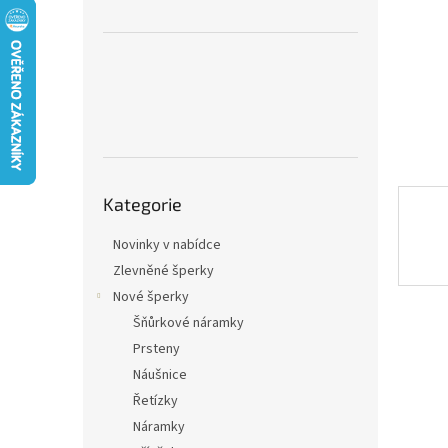
n
e
l
Přeskočit
Kategorie
kategorie
Novinky v nabídce
Zlevněné šperky
Nové šperky
Šňůrkové náramky
Prsteny
Náušnice
Řetízky
Náramky