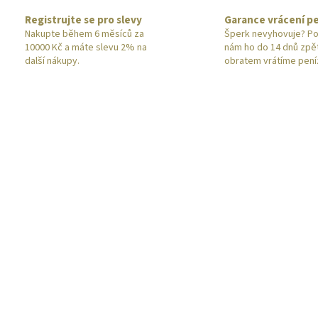
Registrujte se pro slevy
Garance vrácení p
Nakupte během 6 měsíců za
Šperk nevyhovuje? Po
10000 Kč a máte slevu 2% na
nám ho do 14 dnů zpě
další nákupy.
obratem vrátíme pení