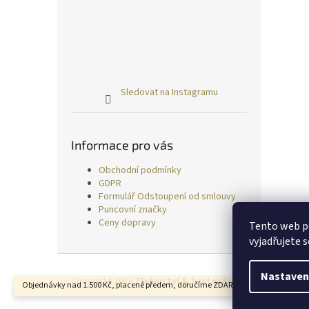
Sledovat na Instagramu
Informace pro vás
Obchodní podmínky
GDPR
Formulář Odstoupení od smlouvy
Puncovní značky
Ceny dopravy
Tento web p
vyjadřujete s
Z
á
Nastaven
Copyright 2026
Zlatnictví & Zastavárna TRESS
. Všechn
Objednávky nad 1.500 Kč, placené předem, doručíme ZDARMA.
p
a