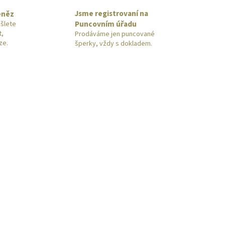
Jsme registrovaní na
eněz
Puncovním úřadu
šlete
t,
Prodáváme jen puncované
ze.
šperky, vždy s dokladem.