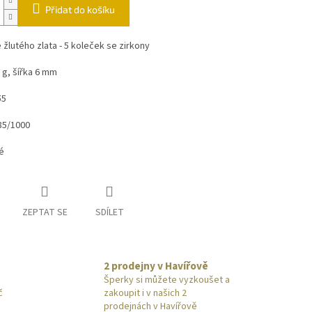
Přidat do košíku
 žlutého zlata - 5 koleček se zirkony
 g, šířka 6 mm
55
85/1000
vé
ZEPTAT SE
SDÍLET
2 prodejny v Havířově
Šperky si můžete vyzkoušet a
č
zakoupit i v našich 2
prodejnách v Havířově