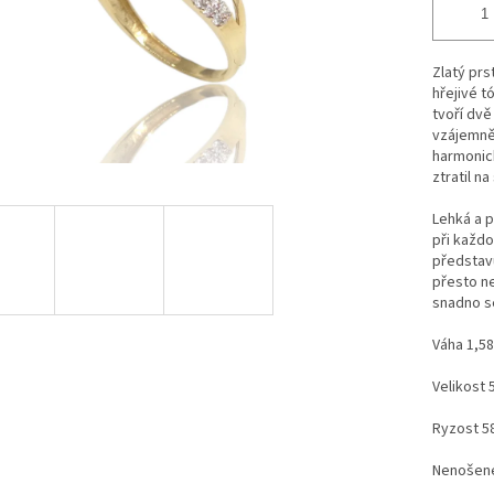
Zlatý pr
hřejivé t
tvoří dvě
vzájemně 
harmonick
ztratil n
Lehká a p
při každo
představu
přesto ne
snadno se
Váha 1,58
Velikost 
Ryzost 5
Nenošené