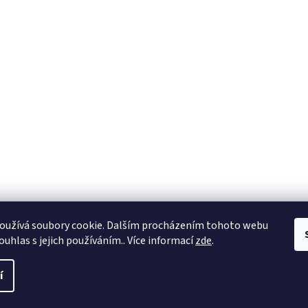
oužívá soubory cookie. Dalším procházením tohoto webu
ouhlas s jejich používáním.. Více informací
zde
.
í
a práva vyhrazena.
Upravit nastavení cookies