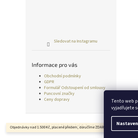
Sledovat na Instagramu
Informace pro vás
Obchodní podmínky
GDPR
Formulář Odstoupení od smlouvy
Puncovní značky
Ceny dopravy
Tento web p
vyjadřujete s
Z
á
Nastaven
Copyright 2026
Zlatnictví & Zastavárna TRESS
. Všechn
Objednávky nad 1.500 Kč, placené předem, doručíme ZDARMA.
p
a