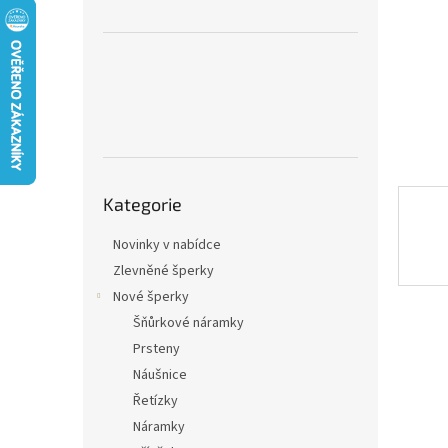
n
e
l
Přeskočit
Kategorie
kategorie
Novinky v nabídce
Zlevněné šperky
Nové šperky
Šňůrkové náramky
Prsteny
Náušnice
Řetízky
Náramky