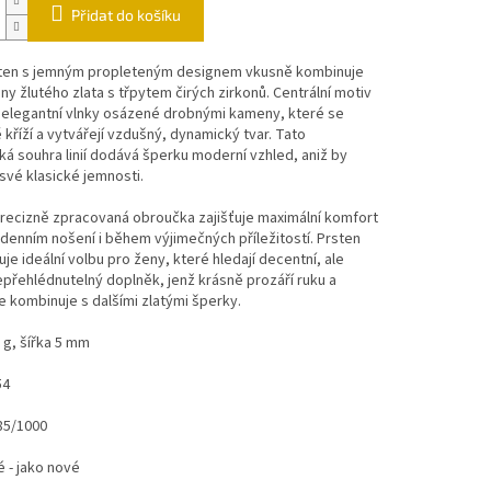
Přidat do košíku
sten s jemným propleteným designem vkusně kombinuje
óny žlutého zlata s třpytem čirých zirkonů. Centrální motiv
 elegantní vlnky osázené drobnými kameny, které se
kříží a vytvářejí vzdušný, dynamický tvar. Tato
á souhra linií dodává šperku moderní vzhled, aniž by
a své klasické jemnosti.
recizně zpracovaná obroučka zajišťuje maximální komfort
denním nošení i během výjimečných příležitostí. Prsten
je ideální volbu pro ženy, které hledají decentní, ale
přehlédnutelný doplněk, jenž krásně prozáří ruku a
 kombinuje s dalšími zlatými šperky.
 g, šířka 5 mm
54
85/1000
 - jako nové