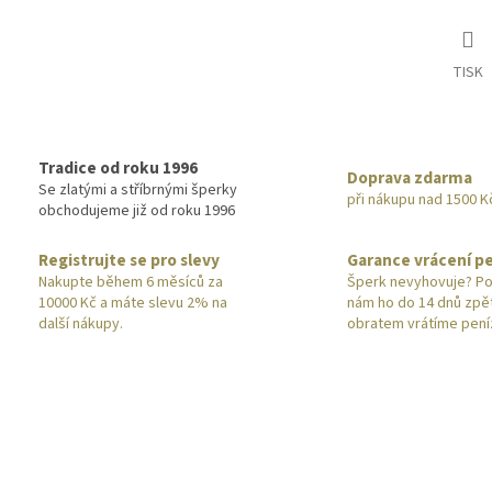
TISK
Tradice od roku 1996
Doprava zdarma
Se zlatými a stříbrnými šperky
při nákupu nad 1500 K
obchodujeme již od roku 1996
Registrujte se pro slevy
Garance vrácení p
Nakupte během 6 měsíců za
Šperk nevyhovuje? Po
10000 Kč a máte slevu 2% na
nám ho do 14 dnů zpě
další nákupy.
obratem vrátíme pení