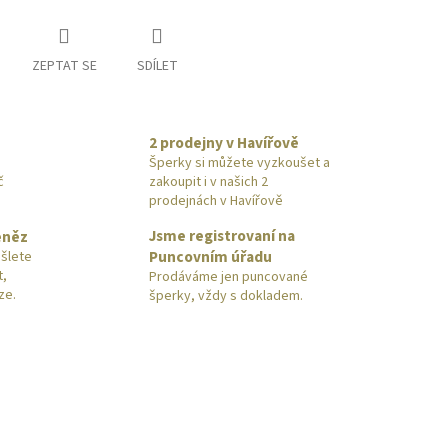
ZEPTAT SE
SDÍLET
2 prodejny v Havířově
Šperky si můžete vyzkoušet a
č
zakoupit i v našich 2
prodejnách v Havířově
Jsme registrovaní na
eněz
Puncovním úřadu
šlete
t,
Prodáváme jen puncované
ze.
šperky, vždy s dokladem.