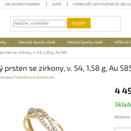
OBCHODNÍ PODMÍNKY
GDPR
FORMULÁŘ ODSTOUPENÍ OD SMLO
HLEDAT
erky
Dámské šperky zlaté
Pánské šperky zlaté
Stříbrné
 prsten se zirkony, v. 54, 1,58 g, Au 585
ý prsten se zirkony, v. 54, 1,58 g, Au 58
né
noceno
Podrobnosti hodnocení
ní
4 4
u
Měrná
Skla
cena:
ek.
Můžeme d