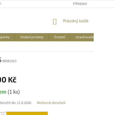
UVY
PUNCOVNÍ ZNAČKY
CENY DOPRAVY
Přihlášení
NÁKUPNÍ
Prázdný košík
KOŠÍK
 šperky
Snubní prsteny
Ostatní
Gravírovatelné
Zás
5
68081615
90 Kč
dem
(
1 ks
)
oručit do:
11.8.2026
Možnosti doručení