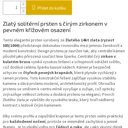
Přidat do košíku
Zlatý solitérní prsten s čirým zirkonem v
pevném křížovém osazení
Tento elegantní prsten vyrobený ze
žlutého 14kt zlata (ryzost
585/1000)
představuje dokonalou rovnováhu mezi jemnou ženskostí a
moderní konstrukcí. Design prstenu je navržen tak, aby centrální kámen
působil jako přirozená součást linie šperku. Centrální čirý
zirkon v
kulatém brusu
vyniká vysokou brilancí a schopností odrážet světlo,
což dodává celému šperku luxusní nádech. Kámen je bezpečně
uchycen ve
čtyřech pevných krapnách
, které plynule vycházejí z
ramen prstenu. Toto konstrukční řešení zajišťuje vysokou stabilitu
kamene a dává prstenu moderní, architektonický profil. Obroučka
prstenu se směrem k centru mírně vyvyšuje a zužuje, což opticky
zvýrazňuje velikost zirkonu a dodává prstenu na eleganci. Povrch
žlutého zlata je vyleštěn do vysokého lesku, který tvoří nádherný
kontrast s ledově čirým kamenem.
Díky svému profilu a zapuštění krapnen je tento prsten velmi praktický
pro
každodenní nošení
, protože se minimálně zachytává o jemné
tkaniny. Je to ideální volba pro
žádost o ruku
, ale i jako vkusný dárek