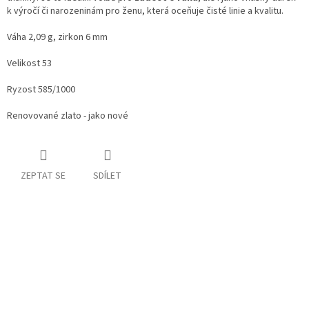
k výročí či narozeninám pro ženu, která oceňuje čisté linie a kvalitu.
Váha 2,09 g, zirkon 6 mm
Velikost 53
Ryzost 585/1000
Renovované zlato - jako nové
ZEPTAT SE
SDÍLET