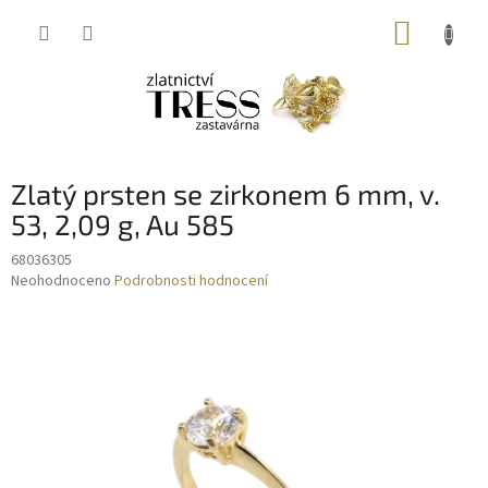
Přejít
NÁKUP
na
obsah
KOŠÍK
Zlatý prsten se zirkonem 6 mm, v.
53, 2,09 g, Au 585
68036305
Průměrné
Neohodnoceno
Podrobnosti hodnocení
hodnocení
produktu
je
0,0
z
5
hvězdiček.