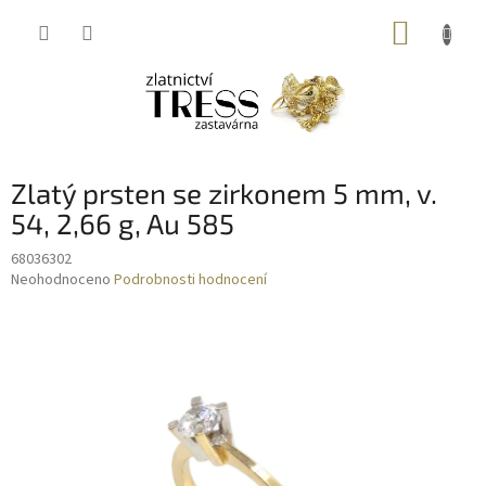
Přejít
NÁKUP
na
obsah
KOŠÍK
Zlatý prsten se zirkonem 5 mm, v.
54, 2,66 g, Au 585
68036302
Průměrné
Neohodnoceno
Podrobnosti hodnocení
hodnocení
produktu
je
0,0
z
5
hvězdiček.