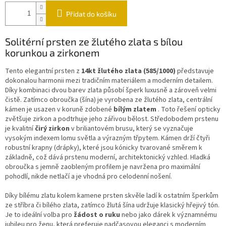
Přidat do košíku
Solitérní prsten ze žlutého zlata s bílou
korunkou a zirkonem
Tento elegantní prsten z
14kt žlutého zlata (585/1000)
představuje
dokonalou harmonii mezi tradičním materiálem a moderním detailem.
Díky kombinaci dvou barev zlata působí šperk luxusně a zároveň velmi
čistě. Zatímco obroučka (šína) je vyrobena ze žlutého zlata, centrální
kámen je usazen v koruně zdobené
bílým zlatem
. Toto řešení opticky
zvětšuje zirkon a podtrhuje jeho zářivou bělost. Středobodem prstenu
je kvalitní
čirý zirkon
v briliantovém brusu, který se vyznačuje
vysokým indexem lomu světla a výrazným třpytem. Kámen drží čtyři
robustní krapny (drápky), které jsou kónicky tvarované směrem k
základně, což dává prstenu moderní, architektonický vzhled. Hladká
obroučka s jemně zaobleným profilem je navržena pro maximální
pohodlí, nikde netlačí a je vhodná pro celodenní nošení.
Díky bílému zlatu kolem kamene prsten skvěle ladí k ostatním šperkům
ze stříbra či bílého zlata, zatímco žlutá šína udržuje klasický hřejivý tón.
Je to ideální volba pro
žádost o ruku
nebo jako dárek k významnému
jubileu pro ženu, která preferuje nadčasovou eleganci s moderním