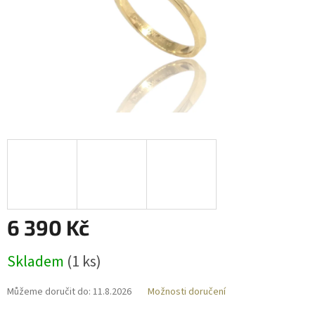
6 390 Kč
Měrná
Skladem
(
1 ks
)
cena:
Můžeme doručit do:
11.8.2026
Možnosti doručení