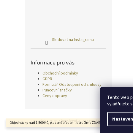
Sledovat na Instagramu
Informace pro vás
Obchodní podmínky
GDPR
Formulář Odstoupení od smlouvy
Puncovní značky
Ceny dopravy
Tento web p
vyjadřujete s
Z
á
Nastaven
Copyright 2026
Zlatnictví & Zastavárna TRESS
. Všechn
Objednávky nad 1.500 Kč, placené předem, doručíme ZDARMA.
p
a