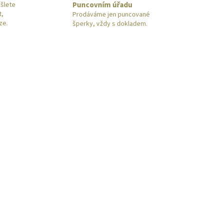
Puncovním úřadu
šlete
t,
Prodáváme jen puncované
ze.
šperky, vždy s dokladem.