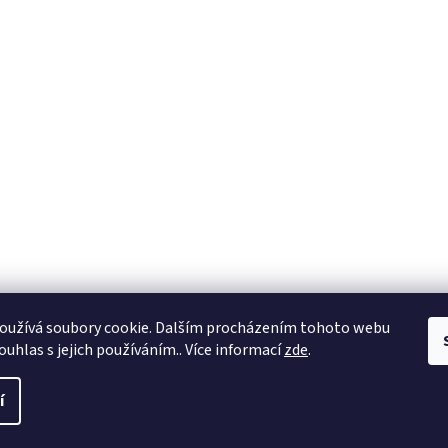
oužívá soubory cookie. Dalším procházením tohoto webu
ouhlas s jejich používáním.. Více informací
zde
.
í
a práva vyhrazena.
Upravit nastavení cookies