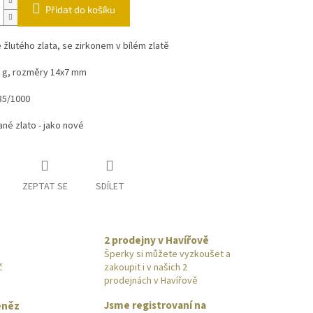
Přidat do košíku
 žlutého zlata, se zirkonem v bílém zlatě
1 g, rozměry 14x7 mm
85/1000
né zlato - jako nové
ZEPTAT SE
SDÍLET
2 prodejny v Havířově
Šperky si můžete vyzkoušet a
č
zakoupit i v našich 2
prodejnách v Havířově
Jsme registrovaní na
eněz