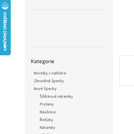
n
e
l
Přeskočit
Kategorie
kategorie
Novinky v nabídce
Zlevněné šperky
Nové šperky
Šňůrkové náramky
Prsteny
Náušnice
Řetízky
Náramky