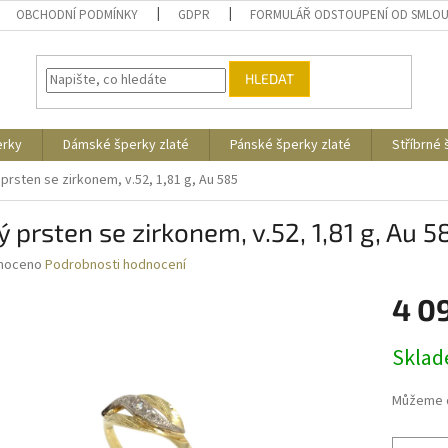
OBCHODNÍ PODMÍNKY
GDPR
FORMULÁŘ ODSTOUPENÍ OD SMLO
HLEDAT
erky
Dámské šperky zlaté
Pánské šperky zlaté
Stříbrné
 prsten se zirkonem, v.52, 1,81 g, Au 585
ý prsten se zirkonem, v.52, 1,81 g, Au 5
né
noceno
Podrobnosti hodnocení
ní
4 0
u
Měrná
Skla
cena:
ek.
Můžeme d