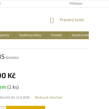
UVY
PUNCOVNÍ ZNAČKY
CENY DOPRAVY
Přihlášení
NÁKUPNÍ
Prázdný košík
KOŠÍK
 šperky
Snubní prsteny
Ostatní
Gravírovatelné
Zás
85
68006902
90 Kč
dem
(
1 ks
)
oručit do:
11.8.2026
Možnosti doručení