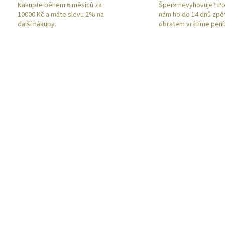
Nakupte během 6 měsíců za
Šperk nevyhovuje? Po
10000 Kč a máte slevu 2% na
nám ho do 14 dnů zpě
další nákupy.
obratem vrátíme pení