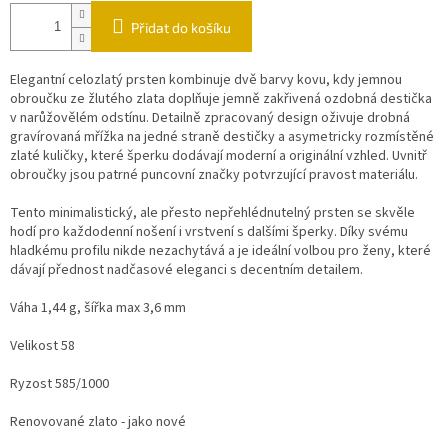
Přidat do košíku
Elegantní celozlatý prsten kombinuje dvě barvy kovu, kdy jemnou
obroučku ze žlutého zlata doplňuje jemně zakřivená ozdobná destička
v narůžovělém odstínu. Detailně zpracovaný design oživuje drobná
gravírovaná mřížka na jedné straně destičky a asymetricky rozmístěné
zlaté kuličky, které šperku dodávají moderní a originální vzhled. Uvnitř
obroučky jsou patrné puncovní značky potvrzující pravost materiálu.
Tento minimalistický, ale přesto nepřehlédnutelný prsten se skvěle
hodí pro každodenní nošení i vrstvení s dalšími šperky. Díky svému
hladkému profilu nikde nezachytává a je ideální volbou pro ženy, které
dávají přednost nadčasové eleganci s decentním detailem.
Váha 1,44 g, šířka max 3,6 mm
Velikost 58
Ryzost 585/1000
Renovované zlato - jako nové