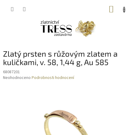
Přejít
NÁKUP
na
obsah
KOŠÍK
Zlatý prsten s růžovým zlatem a
kuličkami, v. 58, 1,44 g, Au 585
68087201
Průměrné
Neohodnoceno
Podrobnosti hodnocení
hodnocení
produktu
je
0,0
z
5
hvězdiček.