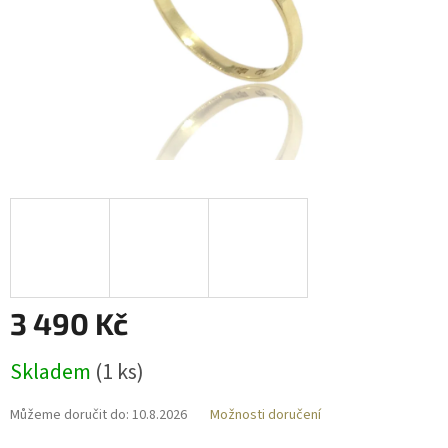
3 490 Kč
Měrná
Skladem
(
1 ks
)
cena:
Můžeme doručit do:
10.8.2026
Možnosti doručení