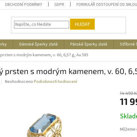
OBCHODNÍ PODMÍNKY
GDPR
FORMULÁŘ ODSTOUPENÍ OD SMLO
HLEDAT
erky
Dámské šperky zlaté
Pánské šperky zlaté
Stříbrné
 prsten s modrým kamenem, v. 60, 6,57 g, Au 585
ý prsten s modrým kamenem, v. 60, 6,5
Průměrné
Neohodnoceno
Podrobnosti hodnocení
hodnocení
produktu
14 490 K
je
11 9
0,0
z
Měrná
Skla
5
cena:
hvězdiček.
Můžeme d