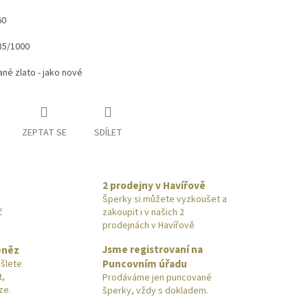
60
85/1000
né zlato - jako nové
ZEPTAT SE
SDÍLET
2 prodejny v Havířově
Šperky si můžete vyzkoušet a
č
zakoupit i v našich 2
prodejnách v Havířově
Jsme registrovaní na
eněz
Puncovním úřadu
šlete
t,
Prodáváme jen puncované
ze.
šperky, vždy s dokladem.