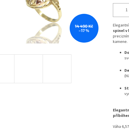
Elegantní
14 490 Kč
–17 %
spinel v
precizní
kamene.
Do
sv
De
(h
St
vy
Elegantn
příběhe
Váha 6,5