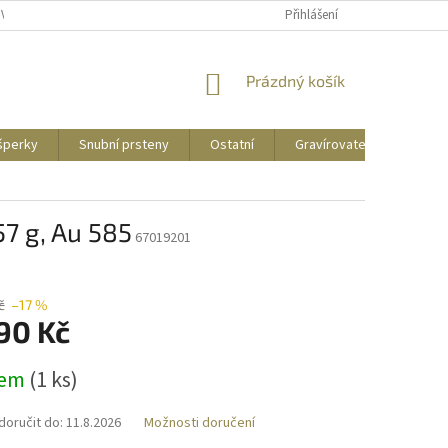
UVY
PUNCOVNÍ ZNAČKY
CENY DOPRAVY
Přihlášení
NÁKUPNÍ
Prázdný košík
KOŠÍK
 šperky
Snubní prsteny
Ostatní
Gravírovatelné
Zás
7 g, Au 585
67019201
č
–17 %
90 Kč
dem
(
1 ks
)
oručit do:
11.8.2026
Možnosti doručení