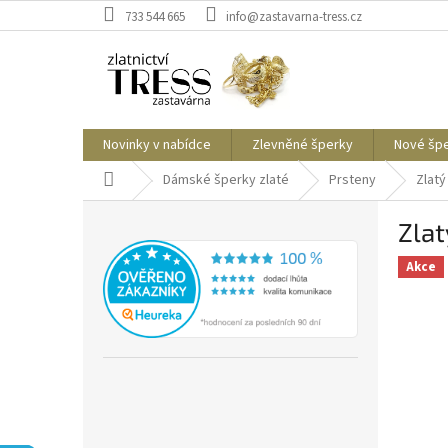
Přejít
733 544 665
info@zastavarna-tress.cz
na
obsah
Novinky v nabídce
Zlevněné šperky
Nové šp
Domů
Dámské šperky zlaté
Prsteny
Zlatý
P
Zlat
o
s
Akce
t
r
a
n
n
í
p
a