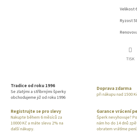
Velikost 
Ryzost 5
Renovova
TISK
Tradice od roku 1996
Doprava zdarma
Se zlatými a stříbrnými šperky
při nákupu nad 1500 K
obchodujeme již od roku 1996
Registrujte se pro slevy
Garance vrácení p
Nakupte během 6 měsíců za
Šperk nevyhovuje? Po
10000 Kč a máte slevu 2% na
nám ho do 14 dnů zpě
další nákupy.
obratem vrátíme pení