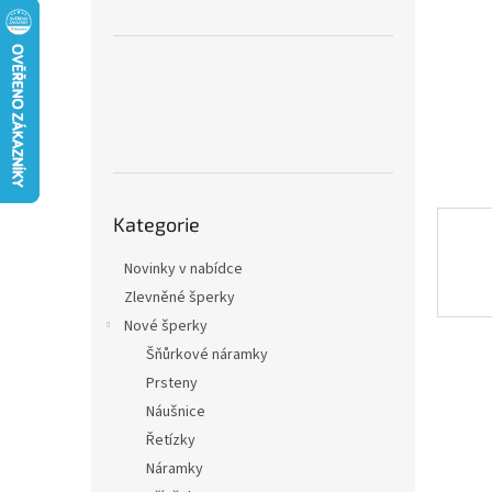
n
e
l
Přeskočit
Kategorie
kategorie
Novinky v nabídce
Zlevněné šperky
Nové šperky
Šňůrkové náramky
Prsteny
Náušnice
Řetízky
Náramky