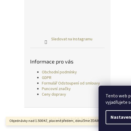
Sledovat na Instagramu
Informace pro vás
Obchodní podmínky
GDPR
Formulář Odstoupení od smlouvy
Puncovní značky
Ceny dopravy
Tento web p
vyjadřujete s
Z
á
Nastaven
Copyright 2026
Zlatnictví & Zastavárna TRESS
. Všechn
Objednávky nad 1.500 Kč, placené předem, doručíme ZDARMA.
p
a