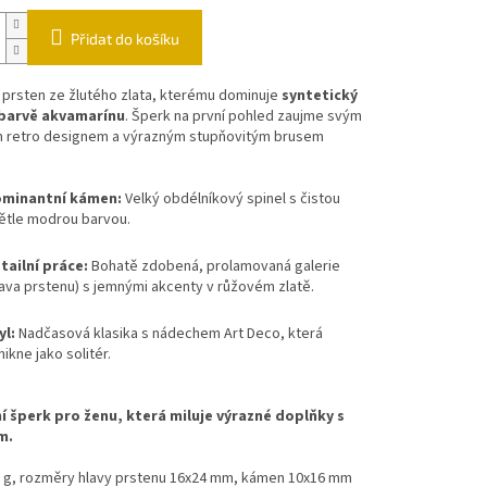
Přidat do košíku
 prsten ze žlutého zlata, kterému dominuje
syntetický
 barvě akvamarínu
. Šperk na první pohled zaujme svým
m retro designem a výrazným stupňovitým brusem
minantní kámen:
Velký obdélníkový spinel s čistou
ětle modrou barvou.
tailní práce:
Bohatě zdobená, prolamovaná galerie
lava prstenu) s jemnými akcenty v růžovém zlatě.
yl:
Nadčasová klasika s nádechem Art Deco, která
nikne jako solitér.
í šperk pro ženu, která miluje výrazné doplňky s
m.
7 g, rozměry hlavy prstenu 16x24 mm, kámen 10x16 mm