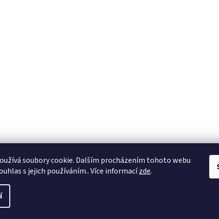
oužívá soubory cookie. Dalším procházením tohoto webu
ouhlas s jejich používáním.. Více informací
zde
.
í
a práva vyhrazena.
Upravit nastavení cookies