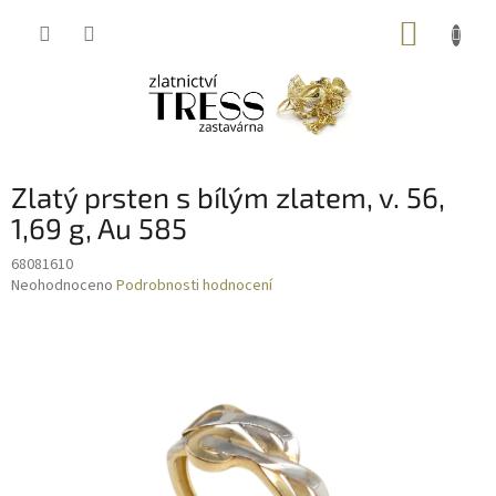
Přejít
NÁKUP
na
obsah
KOŠÍK
Zlatý prsten s bílým zlatem, v. 56,
1,69 g, Au 585
68081610
Průměrné
Neohodnoceno
Podrobnosti hodnocení
hodnocení
produktu
je
0,0
z
5
hvězdiček.