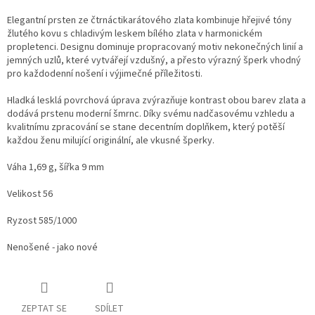
Elegantní prsten ze čtrnáctikarátového zlata kombinuje hřejivé tóny
žlutého kovu s chladivým leskem bílého zlata v harmonickém
propletenci. Designu dominuje propracovaný motiv nekonečných linií a
jemných uzlů, které vytvářejí vzdušný, a přesto výrazný šperk vhodný
pro každodenní nošení i výjimečné příležitosti.
Hladká lesklá povrchová úprava zvýrazňuje kontrast obou barev zlata a
dodává prstenu moderní šmrnc. Díky svému nadčasovému vzhledu a
kvalitnímu zpracování se stane decentním doplňkem, který potěší
každou ženu milující originální, ale vkusné šperky.
Váha 1,69 g, šířka 9 mm
Velikost 56
Ryzost 585/1000
Nenošené - jako nové
ZEPTAT SE
SDÍLET