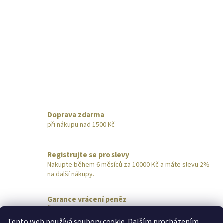
Doprava zdarma
při nákupu nad 1500 Kč
Registrujte se pro slevy
Nakupte během 6 měsíců za 10000 Kč a máte slevu 2%
na další nákupy.
Garance vrácení peněz
Šperk nevyhovuje? Pošlete nám ho do 14 dnů zpět,
obratem vrátíme peníze.
Tento web používá soubory cookie. Dalším procházením