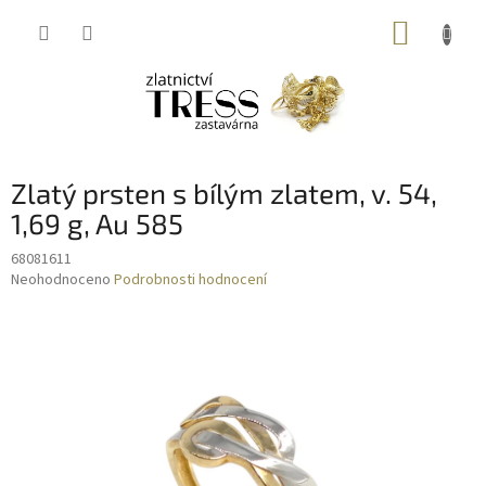
Přejít
NÁKUP
na
obsah
KOŠÍK
Zlatý prsten s bílým zlatem, v. 54,
1,69 g, Au 585
68081611
Průměrné
Neohodnoceno
Podrobnosti hodnocení
hodnocení
produktu
je
0,0
z
5
hvězdiček.