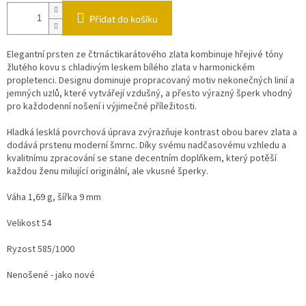
Přidat do košíku
Elegantní prsten ze čtrnáctikarátového zlata kombinuje hřejivé tóny
žlutého kovu s chladivým leskem bílého zlata v harmonickém
propletenci. Designu dominuje propracovaný motiv nekonečných linií a
jemných uzlů, které vytvářejí vzdušný, a přesto výrazný šperk vhodný
pro každodenní nošení i výjimečné příležitosti.
Hladká lesklá povrchová úprava zvýrazňuje kontrast obou barev zlata a
dodává prstenu moderní šmrnc. Díky svému nadčasovému vzhledu a
kvalitnímu zpracování se stane decentním doplňkem, který potěší
každou ženu milující originální, ale vkusné šperky.
Váha 1,69 g, šířka 9 mm
Velikost 54
Ryzost 585/1000
Nenošené - jako nové