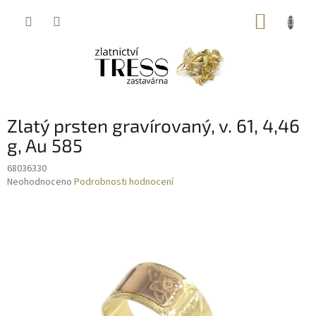
Přejít
NÁKUP
na
obsah
KOŠÍK
Zlatý prsten gravírovaný, v. 61, 4,46
g, Au 585
68036330
Průměrné
Neohodnoceno
Podrobnosti hodnocení
hodnocení
produktu
je
0,0
z
5
hvězdiček.