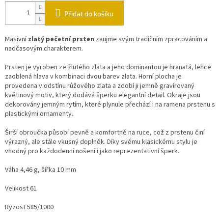
Přidat do košíku
Masivní
zlatý pečetní prsten
zaujme svým tradičním zpracováním a
nadčasovým charakterem.
Prsten je vyroben ze žlutého zlata a jeho dominantou je hranatá, lehce
zaoblená hlava v kombinaci dvou barev zlata. Horní plocha je
provedena v odstínu růžového zlata a zdobí ji jemně gravírovaný
květinový motiv, který dodává šperku elegantní detail. Okraje jsou
dekorovány jemným rytím, které plynule přechází i na ramena prstenu s
plastickými ornamenty.
Širší obroučka působí pevně a komfortně na ruce, což z prstenu činí
výrazný, ale stále vkusný doplněk. Díky svému klasickému stylu je
vhodný pro každodenní nošení i jako reprezentativní šperk.
Váha 4,46 g, šířka 10 mm
Velikost 61
Ryzost 585/1000