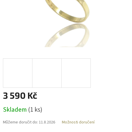
3 590 Kč
Měrná
Skladem
(
1 ks
)
cena:
Můžeme doručit do:
11.8.2026
Možnosti doručení