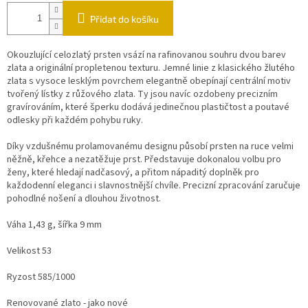
Přidat do košíku
Okouzlující celozlatý prsten vsází na rafinovanou souhru dvou barev
zlata a originální propletenou texturu. Jemné linie z klasického žlutého
zlata s vysoce lesklým povrchem elegantně obepínají centrální motiv
tvořený lístky z růžového zlata. Ty jsou navíc ozdobeny precizním
gravírováním, které šperku dodává jedinečnou plastičtost a poutavé
odlesky při každém pohybu ruky.
Díky vzdušnému prolamovanému designu působí prsten na ruce velmi
něžně, křehce a nezatěžuje prst. Představuje dokonalou volbu pro
ženy, které hledají nadčasový, a přitom nápaditý doplněk pro
každodenní eleganci i slavnostnější chvíle. Precizní zpracování zaručuje
pohodlné nošení a dlouhou životnost.
Váha 1,43 g, šířka 9 mm
Velikost 53
Ryzost 585/1000
Renovované zlato - jako nové