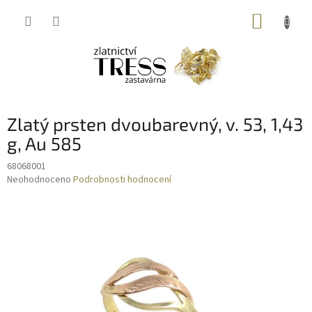
Přejít
NÁKUP
na
obsah
KOŠÍK
Zlatý prsten dvoubarevný, v. 53, 1,43
g, Au 585
68068001
Průměrné
Neohodnoceno
Podrobnosti hodnocení
hodnocení
produktu
je
0,0
z
5
hvězdiček.