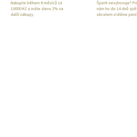
Nakupte během 6 měsíců za
Šperk nevyhovuje? Po
10000 Kč a máte slevu 2% na
nám ho do 14 dnů zpě
další nákupy.
obratem vrátíme pení