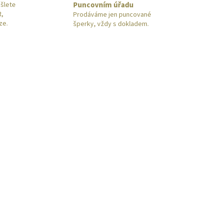
Puncovním úřadu
šlete
t,
Prodáváme jen puncované
ze.
šperky, vždy s dokladem.