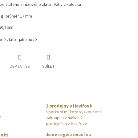
ze žlutého a růžového zlata - Váhy v kolečku
7 g, průměr 17 mm
85/1000
né zlato - jako nové
ZEPTAT SE
SDÍLET
2 prodejny v Havířově
Šperky si můžete vyzkoušet a
č
zakoupit i v našich 2
prodejnách v Havířově
Jsme registrovaní na
eněz