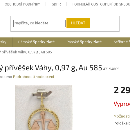
OBCHODNÍ PODMÍNKY
GDPR
FORMULÁŘ ODSTOUPENÍ OD SMLO
HLEDAT
erky
Dámské šperky zlaté
Pánské šperky zlaté
Stříbrné
ý přívěšek Váhy, 0,97 g, Au 585
ý přívěšek Váhy, 0,97 g, Au 585
47194809
né
noceno
Podrobnosti hodnocení
ní
2 2
u
Měrná
Vypro
cena:
ek.
Možnosti
Položka 