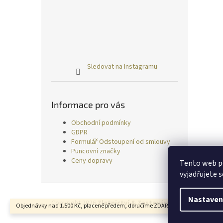
Sledovat na Instagramu
Informace pro vás
Obchodní podmínky
GDPR
Formulář Odstoupení od smlouvy
Puncovní značky
Ceny dopravy
Tento web p
vyjadřujete s
Z
á
Nastaven
Copyright 2026
Zlatnictví & Zastavárna TRESS
. Všechn
Objednávky nad 1.500 Kč, placené předem, doručíme ZDARMA.
p
a