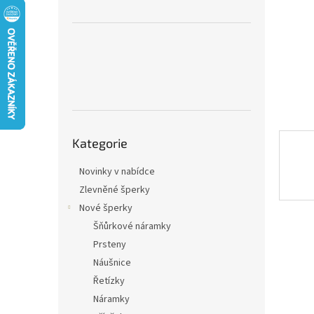
n
e
l
Přeskočit
Kategorie
kategorie
Novinky v nabídce
Zlevněné šperky
Nové šperky
Šňůrkové náramky
Prsteny
Náušnice
Řetízky
Náramky