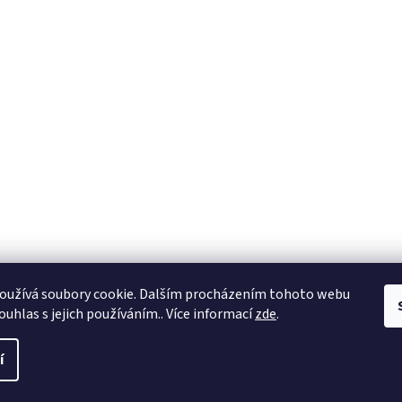
oužívá soubory cookie. Dalším procházením tohoto webu
ouhlas s jejich používáním.. Více informací
zde
.
í
a práva vyhrazena.
Upravit nastavení cookies