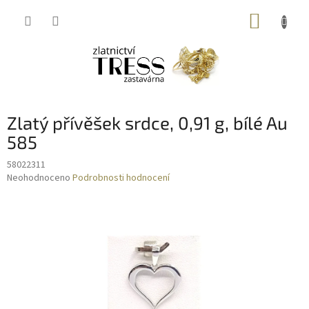
Přejít
NÁKUP
na
obsah
KOŠÍK
Zlatý přívěšek srdce, 0,91 g, bílé Au
585
58022311
Průměrné
Neohodnoceno
Podrobnosti hodnocení
hodnocení
produktu
je
0,0
z
5
hvězdiček.