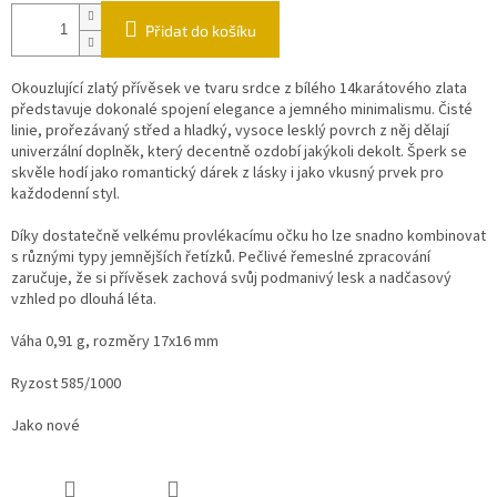
Přidat do košíku
Okouzlující zlatý přívěsek ve tvaru srdce z bílého 14karátového zlata
představuje dokonalé spojení elegance a jemného minimalismu. Čisté
linie, prořezávaný střed a hladký, vysoce lesklý povrch z něj dělají
univerzální doplněk, který decentně ozdobí jakýkoli dekolt. Šperk se
skvěle hodí jako romantický dárek z lásky i jako vkusný prvek pro
každodenní styl.
Díky dostatečně velkému provlékacímu očku ho lze snadno kombinovat
s různými typy jemnějších řetízků. Pečlivé řemeslné zpracování
zaručuje, že si přívěsek zachová svůj podmanivý lesk a nadčasový
vzhled po dlouhá léta.
Váha 0,91 g, rozměry 17x16 mm
Ryzost 585/1000
Jako nové