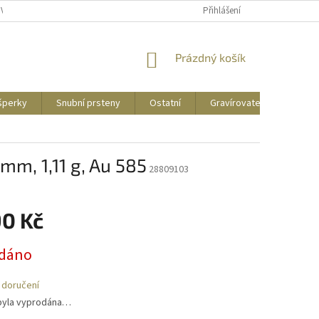
UVY
PUNCOVNÍ ZNAČKY
CENY DOPRAVY
Přihlášení
NÁKUPNÍ
Prázdný košík
KOŠÍK
 šperky
Snubní prsteny
Ostatní
Gravírovatelné
Zás
 mm, 1,11 g, Au 585
28809103
90 Kč
dáno
 doručení
byla vyprodána…