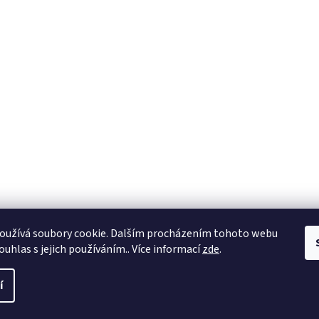
oužívá soubory cookie. Dalším procházením tohoto webu
ouhlas s jejich používáním.. Více informací
zde
.
í
a práva vyhrazena.
Upravit nastavení cookies