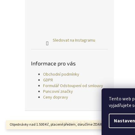
Sledovat na Instagramu
Informace pro vás
Obchodní podmínky
GDPR
Formulář Odstoupení od smlouvy
Puncovní značky
Ceny dopravy
Tento web p
vyjadřujete s
Z
á
Nastaven
Copyright 2026
Zlatnictví & Zastavárna TRESS
. Všechn
Objednávky nad 1.500 Kč, placené předem, doručíme ZDARMA.
p
a