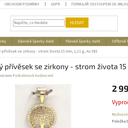
OBCHODNÍ PODMÍNKY
GDPR
FORMULÁŘ ODSTOUPENÍ OD SMLO
HLEDAT
erky
Dámské šperky zlaté
Pánské šperky zlaté
Stříbrné
ý přívěsek se zirkony - strom života 15 mm, 1,11 g, Au 585
ý přívěsek se zirkony - strom života 15
né
noceno
Podrobnosti hodnocení
ní
2 9
u
Měrná
Vypro
cena:
ek.
Možnosti
Položka 