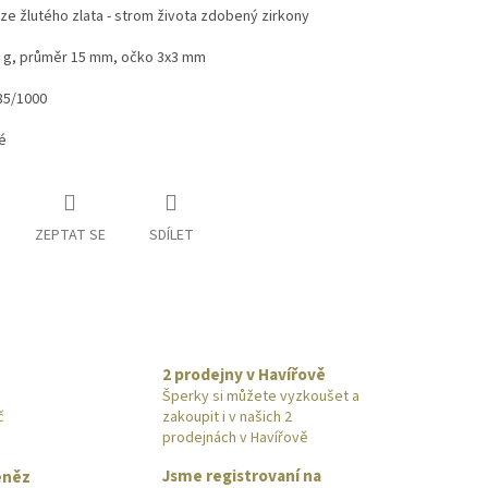
ze žlutého zlata - strom života zdobený zirkony
1 g, průměr 15 mm, očko 3x3 mm
85/1000
vé
ZEPTAT SE
SDÍLET
2 prodejny v Havířově
Šperky si můžete vyzkoušet a
č
zakoupit i v našich 2
prodejnách v Havířově
Jsme registrovaní na
eněz