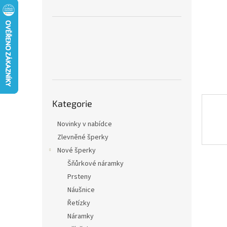
n
e
l
Přeskočit
Kategorie
kategorie
Novinky v nabídce
Zlevněné šperky
Nové šperky
Šňůrkové náramky
Prsteny
Náušnice
Řetízky
Náramky