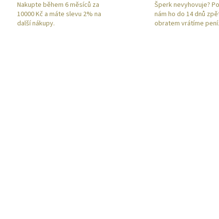
Nakupte během 6 měsíců za
Šperk nevyhovuje? Po
10000 Kč a máte slevu 2% na
nám ho do 14 dnů zpě
další nákupy.
obratem vrátíme pení