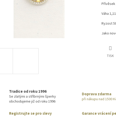
Přívěsek 
Váha 1,1
Ryzost 5
Jako no
TISK
Tradice od roku 1996
Doprava zdarma
Se zlatými a stříbrnými šperky
při nákupu nad 1500 K
obchodujeme již od roku 1996
Registrujte se pro slevy
Garance vrácení p