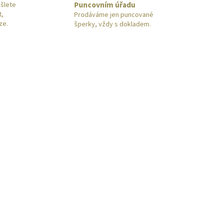
Puncovním úřadu
šlete
t,
Prodáváme jen puncované
ze.
šperky, vždy s dokladem.