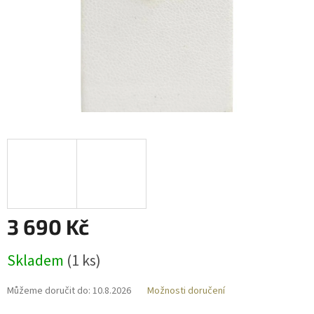
3 690 Kč
Měrná
Skladem
(
1 ks
)
cena:
Můžeme doručit do:
10.8.2026
Možnosti doručení