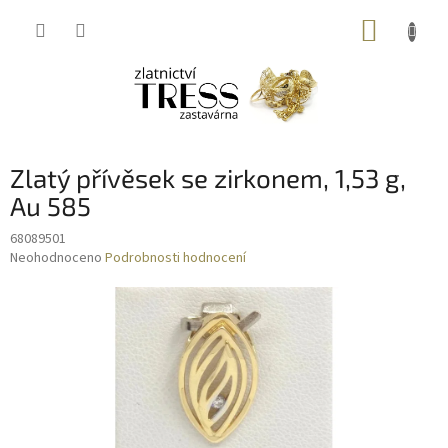
Přejít
NÁKUP
na
obsah
KOŠÍK
Zlatý přívěsek se zirkonem, 1,53 g,
Au 585
68089501
Průměrné
Neohodnoceno
Podrobnosti hodnocení
hodnocení
produktu
je
0,0
z
5
hvězdiček.