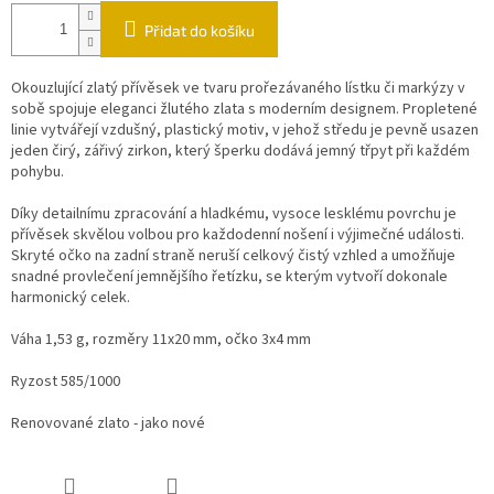
Přidat do košíku
Okouzlující zlatý přívěsek ve tvaru prořezávaného lístku či markýzy v
sobě spojuje eleganci žlutého zlata s moderním designem. Propletené
linie vytvářejí vzdušný, plastický motiv, v jehož středu je pevně usazen
jeden čirý, zářivý zirkon, který šperku dodává jemný třpyt při každém
pohybu.
Díky detailnímu zpracování a hladkému, vysoce lesklému povrchu je
přívěsek skvělou volbou pro každodenní nošení i výjimečné události.
Skryté očko na zadní straně neruší celkový čistý vzhled a umožňuje
snadné provlečení jemnějšího řetízku, se kterým vytvoří dokonale
harmonický celek.
Váha 1,53 g, rozměry 11x20 mm, očko 3x4 mm
Ryzost 585/1000
Renovované zlato - jako nové