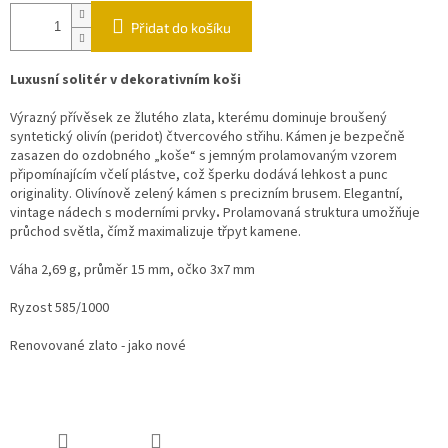
Přidat do košíku
Luxusní solitér v dekorativním koši
Výrazný přívěsek ze žlutého zlata, kterému dominuje broušený
syntetický olivín (peridot) čtvercového střihu. Kámen je bezpečně
zasazen do ozdobného „koše“ s jemným prolamovaným vzorem
připomínajícím včelí plástve, což šperku dodává lehkost a punc
originality. Olivínově zelený kámen s precizním brusem. Elegantní,
vintage nádech s moderními prvky
.
Prolamovaná struktura umožňuje
průchod světla, čímž maximalizuje třpyt kamene.
Váha 2,69 g, průměr 15 mm, očko 3x7 mm
Ryzost 585/1000
Renovované zlato - jako nové