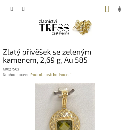
Přejít
NÁKUP
na
obsah
KOŠÍK
Zlatý přívěšek se zeleným
kamenem, 2,69 g, Au 585
68027503
Průměrné
Neohodnoceno
Podrobnosti hodnocení
hodnocení
produktu
je
0,0
z
5
hvězdiček.