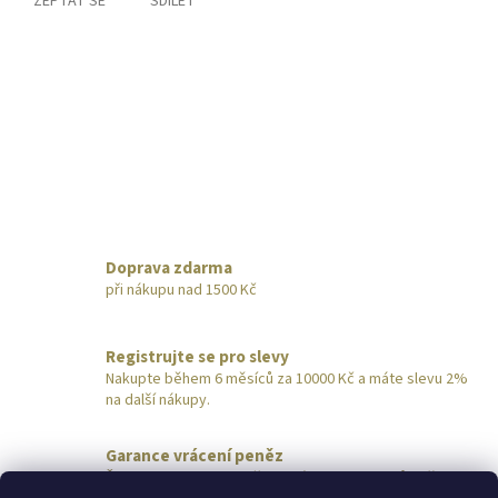
ZEPTAT SE
SDÍLET
Doprava zdarma
při nákupu nad 1500 Kč
Registrujte se pro slevy
Nakupte během 6 měsíců za 10000 Kč a máte slevu 2%
na další nákupy.
Garance vrácení peněz
Šperk nevyhovuje? Pošlete nám ho do 14 dnů zpět,