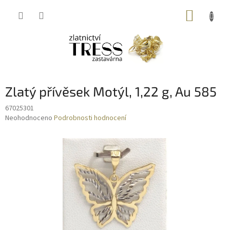
Přejít
NÁKUP
na
obsah
KOŠÍK
Zlatý přívěsek Motýl, 1,22 g, Au 585
67025301
Průměrné
Neohodnoceno
Podrobnosti hodnocení
hodnocení
produktu
je
0,0
z
5
hvězdiček.