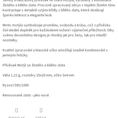
Jemný a nadčasový přívěsek ve tvaru motýla, vyrobený z kombinace
žlutého a bílého zlata. Precizně zpracovaný obrys v teplém žlutém tónu
kontrastuje s detailně rytými křídly z bílého zlata, které dodávají
šperku lehkost a elegantní lesk.
Motiv motýla symbolizuje proměnu, svobodu a krásu, což z přívěsku
činí ideální doplněk pro každodenní nošení i výjimečné příležitosti. Díky
svému decentnímu designu je vhodný jak pro ženy, tak pro mladší
nositelky.
Kvalitní zpracování a klasické očko umožňují snadné kombinování s
jemnými řetízky.
Přívěsek Motýl ze žlutého a bílého zlata
Váha 1,22 g, rozměry 25x20 mm, očko 3x4 mm
Ryzost 585/1000
Renovované zlato - jako nové