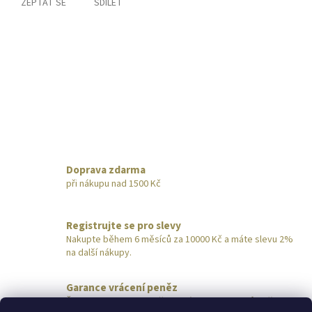
ZEPTAT SE
SDÍLET
Doprava zdarma
při nákupu nad 1500 Kč
Registrujte se pro slevy
Nakupte během 6 měsíců za 10000 Kč a máte slevu 2%
na další nákupy.
Garance vrácení peněz
Šperk nevyhovuje? Pošlete nám ho do 14 dnů zpět,