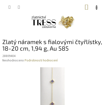
Přejít
NÁKUP
na
obsah
KOŠÍK
Zlatý náramek s fialovými čtyřlístky,
18-20 cm, 1,94 g, Au 585
28809404
Průměrné
Neohodnoceno
Podrobnosti hodnocení
hodnocení
produktu
je
0,0
z
5
hvězdiček.