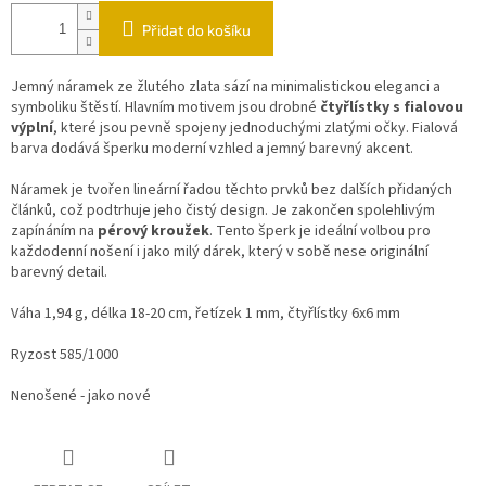
Přidat do košíku
Jemný náramek ze žlutého zlata sází na minimalistickou eleganci a
symboliku štěstí. Hlavním motivem jsou drobné
čtyřlístky s fialovou
výplní
, které jsou pevně spojeny jednoduchými zlatými očky. Fialová
barva dodává šperku moderní vzhled a jemný barevný akcent.
Náramek je tvořen lineární řadou těchto prvků bez dalších přidaných
článků, což podtrhuje jeho čistý design. Je zakončen spolehlivým
zapínáním na
pérový kroužek
. Tento šperk je ideální volbou pro
každodenní nošení i jako milý dárek, který v sobě nese originální
barevný detail.
Váha 1,94 g, délka 18-20 cm, řetízek 1 mm, čtyřlístky 6x6 mm
Ryzost 585/1000
Nenošené - jako nové