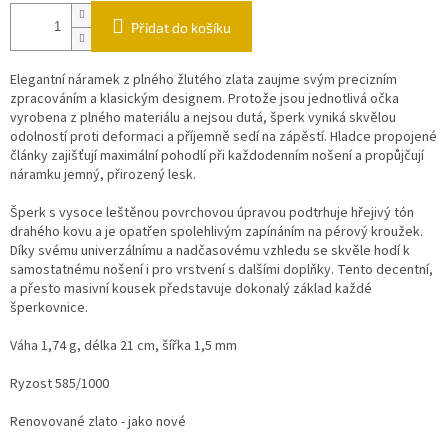
Přidat do košíku
Elegantní náramek z plného žlutého zlata zaujme svým precizním
zpracováním a klasickým designem. Protože jsou jednotlivá očka
vyrobena z plného materiálu a nejsou dutá, šperk vyniká skvělou
odolností proti deformaci a příjemně sedí na zápěstí. Hladce propojené
články zajišťují maximální pohodlí při každodenním nošení a propůjčují
náramku jemný, přirozený lesk.
Šperk s vysoce leštěnou povrchovou úpravou podtrhuje hřejivý tón
drahého kovu a je opatřen spolehlivým zapínáním na pérový kroužek.
Díky svému univerzálnímu a nadčasovému vzhledu se skvěle hodí k
samostatnému nošení i pro vrstvení s dalšími doplňky. Tento decentní,
a přesto masivní kousek představuje dokonalý základ každé
šperkovnice.
Váha 1,74 g, délka 21 cm, šířka 1,5 mm
Ryzost 585/1000
Renovované zlato - jako nové