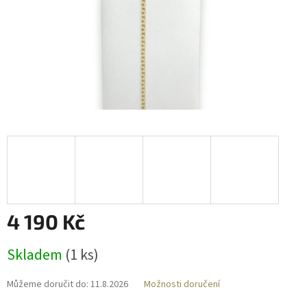
4 190 Kč
Měrná
Skladem
(
1 ks
)
cena:
Můžeme doručit do:
11.8.2026
Možnosti doručení