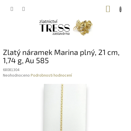
Přejít
NÁKUP
na
obsah
KOŠÍK
Zlatý náramek Marina plný, 21 cm,
1,74 g, Au 585
68081304
Průměrné
Neohodnoceno
Podrobnosti hodnocení
hodnocení
produktu
je
0,0
z
5
hvězdiček.