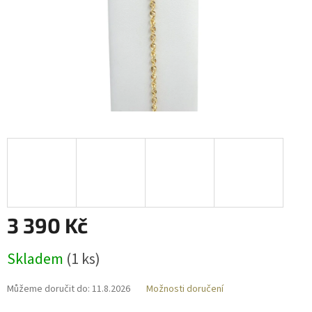
3 390 Kč
Měrná
Skladem
(
1 ks
)
cena:
Můžeme doručit do:
11.8.2026
Možnosti doručení