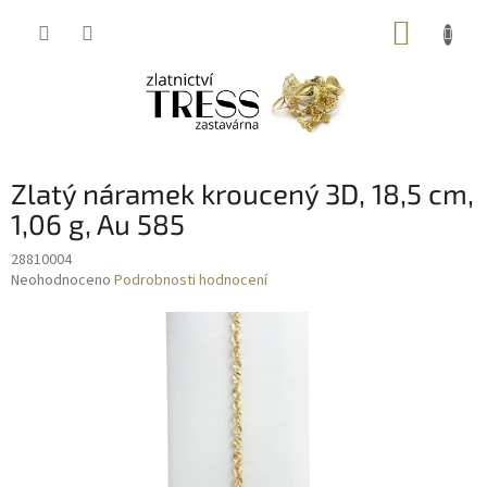
Přejít
NÁKUP
na
obsah
KOŠÍK
Zlatý náramek kroucený 3D, 18,5 cm,
1,06 g, Au 585
28810004
Průměrné
Neohodnoceno
Podrobnosti hodnocení
hodnocení
produktu
je
0,0
z
5
hvězdiček.