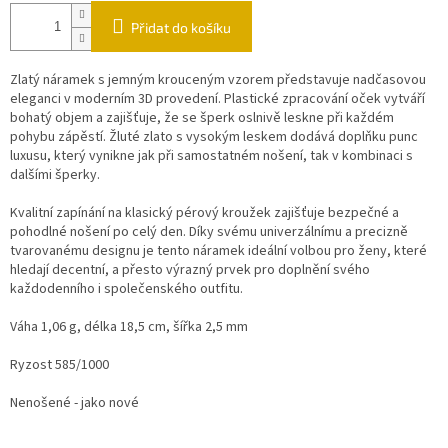
Přidat do košíku
Zlatý náramek s jemným krouceným vzorem představuje nadčasovou
eleganci v moderním 3D provedení. Plastické zpracování oček vytváří
bohatý objem a zajišťuje, že se šperk oslnivě leskne při každém
pohybu zápěstí. Žluté zlato s vysokým leskem dodává doplňku punc
luxusu, který vynikne jak při samostatném nošení, tak v kombinaci s
dalšími šperky.
Kvalitní zapínání na klasický pérový kroužek zajišťuje bezpečné a
pohodlné nošení po celý den. Díky svému univerzálnímu a precizně
tvarovanému designu je tento náramek ideální volbou pro ženy, které
hledají decentní, a přesto výrazný prvek pro doplnění svého
každodenního i společenského outfitu.
Váha 1,06 g, délka 18,5 cm, šířka 2,5 mm
Ryzost 585/1000
Nenošené - jako nové