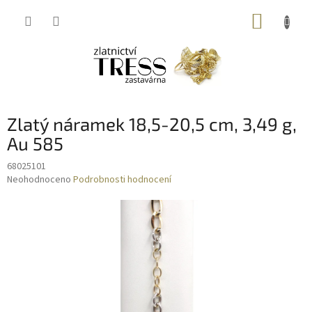
Přejít
NÁKUP
na
obsah
KOŠÍK
Zlatý náramek 18,5-20,5 cm, 3,49 g,
Au 585
68025101
Průměrné
Neohodnoceno
Podrobnosti hodnocení
hodnocení
produktu
je
0,0
z
5
hvězdiček.