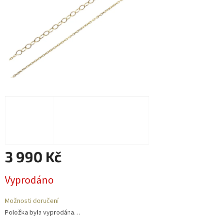
3 990 Kč
Měrná
Vyprodáno
cena:
Možnosti doručení
Položka byla vyprodána…