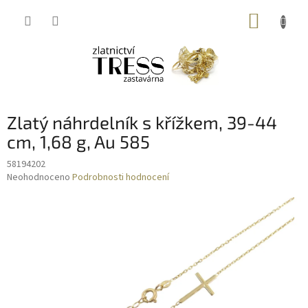
Přejít
NÁKUP
na
obsah
KOŠÍK
Zlatý náhrdelník s křížkem, 39-44
cm, 1,68 g, Au 585
58194202
Průměrné
Neohodnoceno
Podrobnosti hodnocení
hodnocení
produktu
je
0,0
z
5
hvězdiček.