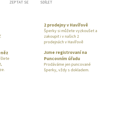
ZEPTAT SE
SDÍLET
2 prodejny v Havířově
Šperky si můžete vyzkoušet a
č
zakoupit i v našich 2
prodejnách v Havířově
Jsme registrovaní na
eněz
Puncovním úřadu
šlete
t,
Prodáváme jen puncované
ze.
šperky, vždy s dokladem.