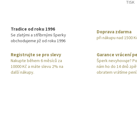
TISK
Tradice od roku 1996
Doprava zdarma
Se zlatými a stříbrnými šperky
při nákupu nad 1500 K
obchodujeme již od roku 1996
Registrujte se pro slevy
Garance vrácení p
Nakupte během 6 měsíců za
Šperk nevyhovuje? Po
10000 Kč a máte slevu 2% na
nám ho do 14 dnů zpě
další nákupy.
obratem vrátíme pení