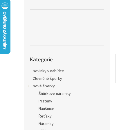
n
e
l
Přeskočit
Kategorie
kategorie
Novinky v nabídce
Zlevněné šperky
Nové šperky
Šňůrkové náramky
Prsteny
Náušnice
Řetízky
Náramky