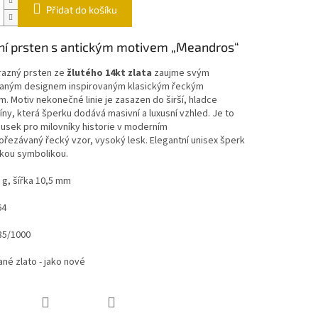
Přidat do košíku
í prsten s antickým motivem „Meandros“
razný prsten ze
žlutého 14kt zlata
zaujme svým
aným designem inspirovaným klasickým řeckým
 Motiv nekonečné linie je zasazen do širší, hladce
íny, která šperku dodává masivní a luxusní vzhled. Je to
ousek pro milovníky historie v moderním
rořezávaný řecký vzor, vysoký lesk. Elegantní unisex šperk
ckou symbolikou.
 g, šířka 10,5 mm
64
85/1000
né zlato - jako nové