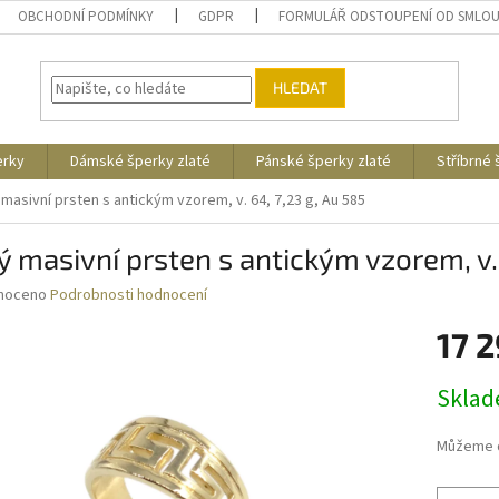
OBCHODNÍ PODMÍNKY
GDPR
FORMULÁŘ ODSTOUPENÍ OD SMLO
HLEDAT
erky
Dámské šperky zlaté
Pánské šperky zlaté
Stříbrné
 masivní prsten s antickým vzorem, v. 64, 7,23 g, Au 585
ý masivní prsten s antickým vzorem, v. 
né
noceno
Podrobnosti hodnocení
ní
17 
u
Měrná
Skla
cena:
ek.
Můžeme d