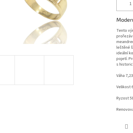
Modern
Tento vý
prořezáv
meandrem.
leštěné š
ideální k
pojetí. P
s histori
Váha 7,23
Velikost 
Ryzost 5
Renovova