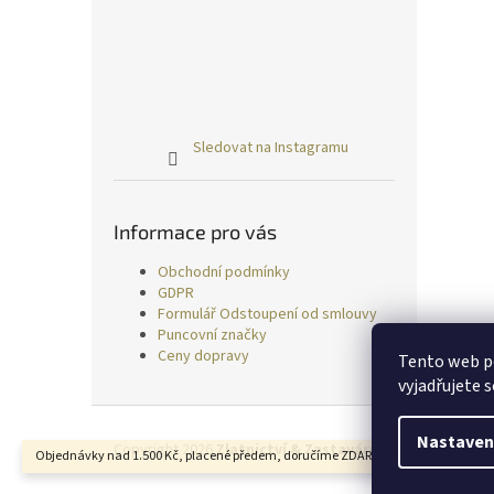
Sledovat na Instagramu
Informace pro vás
Obchodní podmínky
GDPR
Formulář Odstoupení od smlouvy
Puncovní značky
Ceny dopravy
Tento web p
vyjadřujete s
Z
á
Nastaven
Copyright 2026
Zlatnictví & Zastavárna TRESS
. Všechn
Objednávky nad 1.500 Kč, placené předem, doručíme ZDARMA.
p
a