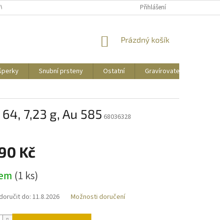
UVY
PUNCOVNÍ ZNAČKY
CENY DOPRAVY
Přihlášení
NÁKUPNÍ
Prázdný košík
KOŠÍK
 šperky
Snubní prsteny
Ostatní
Gravírovatelné
Zás
64, 7,23 g, Au 585
68036328
290 Kč
dem
(
1 ks
)
oručit do:
11.8.2026
Možnosti doručení