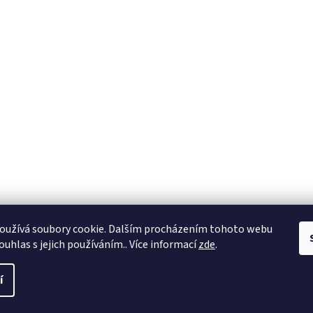
oužívá soubory cookie. Dalším procházením tohoto webu
ouhlas s jejich používáním.. Více informací
zde
.
í
a práva vyhrazena.
Upravit nastavení cookies