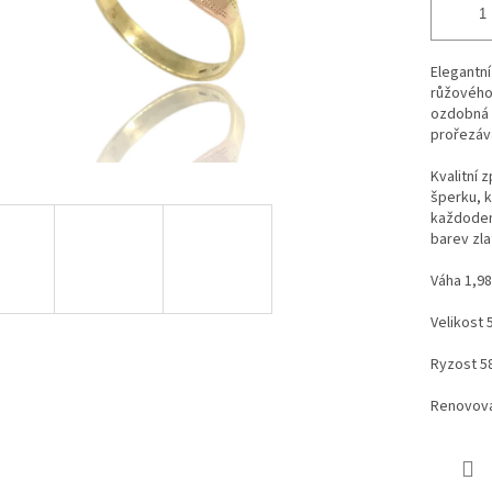
Elegantní
růžového
ozdobná 
prořezáv
Kvalitní 
šperku, 
každodenn
barev zla
Váha 1,98
Velikost 
Ryzost 5
Renovova