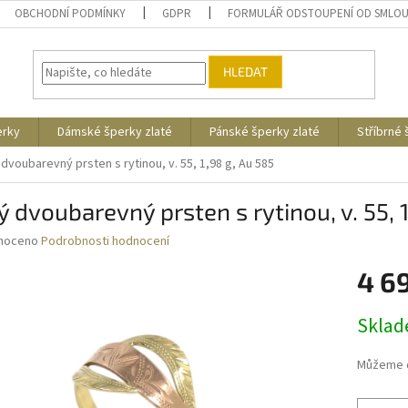
OBCHODNÍ PODMÍNKY
GDPR
FORMULÁŘ ODSTOUPENÍ OD SMLO
HLEDAT
erky
Dámské šperky zlaté
Pánské šperky zlaté
Stříbrné
 dvoubarevný prsten s rytinou, v. 55, 1,98 g, Au 585
ý dvoubarevný prsten s rytinou, v. 55, 
né
noceno
Podrobnosti hodnocení
ní
4 6
u
Měrná
Skla
cena:
ek.
Můžeme d