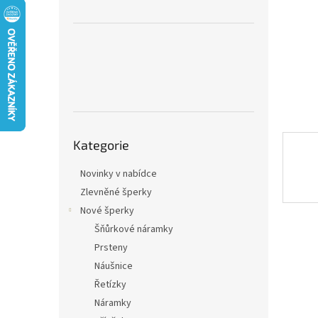
n
e
l
Přeskočit
Kategorie
kategorie
Novinky v nabídce
Zlevněné šperky
Nové šperky
Šňůrkové náramky
Prsteny
Náušnice
Řetízky
Náramky