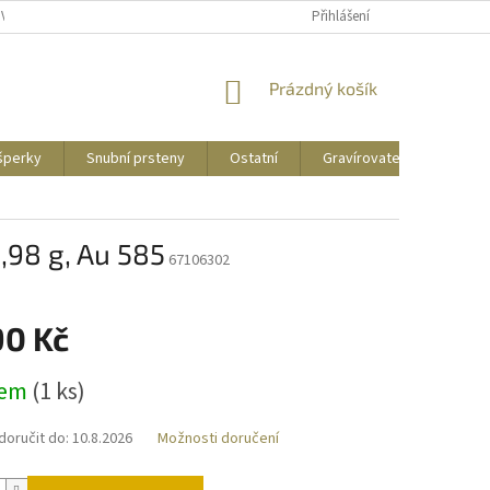
UVY
PUNCOVNÍ ZNAČKY
CENY DOPRAVY
Přihlášení
NÁKUPNÍ
Prázdný košík
KOŠÍK
 šperky
Snubní prsteny
Ostatní
Gravírovatelné
Zás
1,98 g, Au 585
67106302
90 Kč
dem
(
1 ks
)
oručit do:
10.8.2026
Možnosti doručení