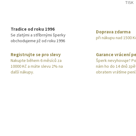
TISK
Tradice od roku 1996
Doprava zdarma
Se zlatými a stříbrnými šperky
při nákupu nad 1500 K
obchodujeme již od roku 1996
Registrujte se pro slevy
Garance vrácení p
Nakupte během 6 měsíců za
Šperk nevyhovuje? Po
10000 Kč a máte slevu 2% na
nám ho do 14 dnů zpě
další nákupy.
obratem vrátíme pení