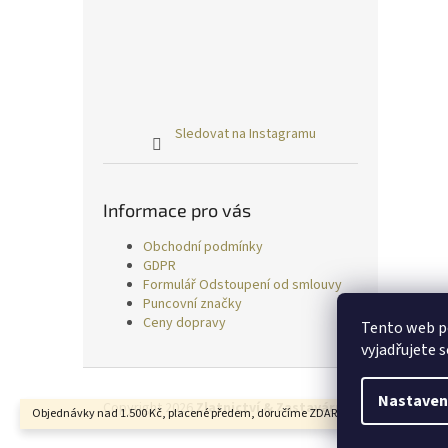
Sledovat na Instagramu
Informace pro vás
Obchodní podmínky
GDPR
Formulář Odstoupení od smlouvy
Puncovní značky
Ceny dopravy
Tento web p
vyjadřujete s
Z
á
Nastaven
Copyright 2026
Zlatnictví & Zastavárna TRESS
. Všechn
Objednávky nad 1.500 Kč, placené předem, doručíme ZDARMA.
p
a