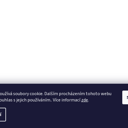
oužívá soubory cookie. Dalším procházením tohoto webu
ouhlas s jejich používáním.. Více informací
zde
.
í
a práva vyhrazena.
Upravit nastavení cookies