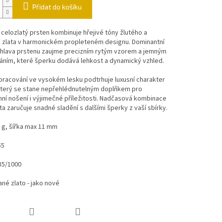
Přidat do košíku
 celozlatý prsten kombinuje hřejivé tóny žlutého a
 zlata v harmonickém propleteném designu. Dominantní
hlava prstenu zaujme precizním rytým vzorem a jemným
áním, které šperku dodává lehkost a dynamický vzhled.
zpracování ve vysokém lesku podtrhuje luxusní charakter
který se stane nepřehlédnutelným doplňkem pro
í nošení i výjimečné příležitosti. Nadčasová kombinace
ta zaručuje snadné sladění s dalšími šperky z vaší sbírky.
 g, šířka max 11 mm
55
85/1000
né zlato - jako nové