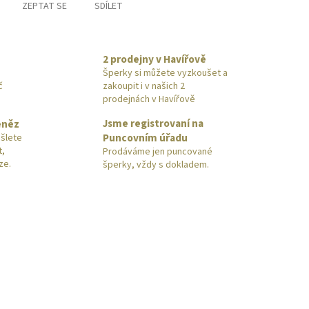
ZEPTAT SE
SDÍLET
2 prodejny v Havířově
Šperky si můžete vyzkoušet a
č
zakoupit i v našich 2
prodejnách v Havířově
Jsme registrovaní na
eněz
Puncovním úřadu
šlete
t,
Prodáváme jen puncované
ze.
šperky, vždy s dokladem.