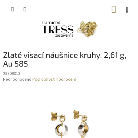
Přejít
NÁKUP
na
obsah
KOŠÍK
Zlaté visací náušnice kruhy, 2,61 g,
Au 585
28809013
Průměrné
Neohodnoceno
Podrobnosti hodnocení
hodnocení
produktu
je
0,0
z
5
hvězdiček.