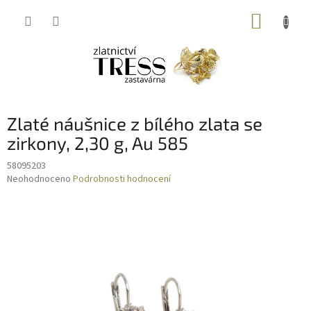
Přejít
NÁKUP
na
obsah
KOŠÍK
Zlaté náušnice z bílého zlata se
zirkony, 2,30 g, Au 585
58095203
Průměrné
Neohodnoceno
Podrobnosti hodnocení
hodnocení
produktu
je
0,0
z
5
hvězdiček.