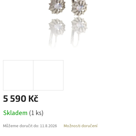
5 590 Kč
Měrná
Skladem
(
1 ks
)
cena:
Můžeme doručit do:
11.8.2026
Možnosti doručení